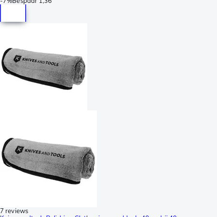
-
7%
Bespaar
1,36
7 reviews