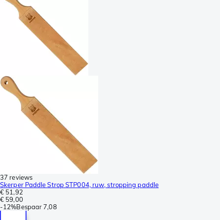
37 reviews
Skerper Paddle Strop STP004, ruw, stropping paddle
€ 51,92
€ 59,00
-
12%
Bespaar
7,08