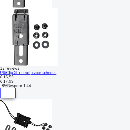
13 reviews
UltiClip XL riemclip voor schedes
€ 16,55
€ 17,99
-
8%
Bespaar
1,44