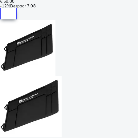
€ 59,00
-
12%
Bespaar
7,08