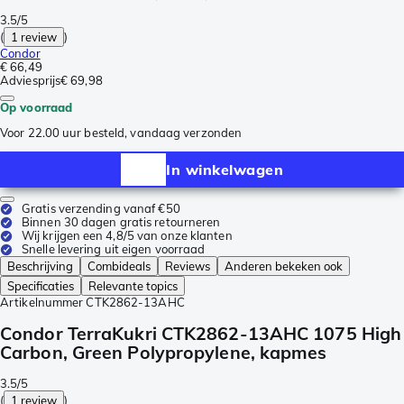
3.5/5
(
1 review
)
Condor
€ 66,49
Adviesprijs
€ 69,98
Op voorraad
Voor 22.00 uur besteld, vandaag verzonden
In winkelwagen
Gratis verzending vanaf €50
Binnen 30 dagen gratis retourneren
Wij krijgen een 4,8/5 van onze klanten
Snelle levering uit eigen voorraad
Beschrijving
Combideals
Reviews
Anderen bekeken ook
Specificaties
Relevante topics
Artikelnummer
CTK2862-13AHC
Condor TerraKukri CTK2862-13AHC 1075 High
Carbon, Green Polypropylene, kapmes
3.5/5
(
1 review
)