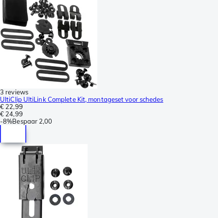
3 reviews
UltiClip UltiLink Complete Kit, montageset voor schedes
€ 22,99
€ 24,99
-
8%
Bespaar
2,00