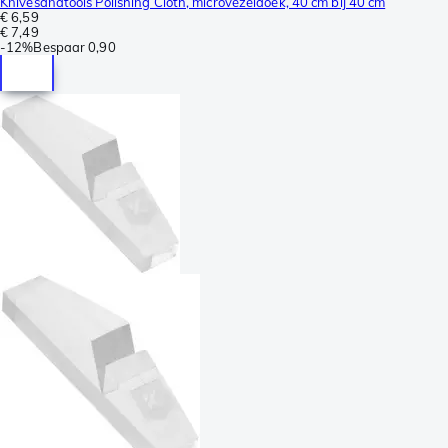
Knivesandtools Polishing Cloth, microvezeldoek, 40 cm bij 40 cm
€ 6,59
€ 7,49
-
12%
Bespaar
0,90