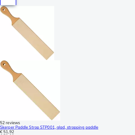
52 reviews
Skerper Paddle Strop STP001, glad, stropping paddle
€ 51,92