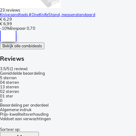
23 reviews
Knivesandtools #OneKnifeStand, messenstandaard
€ 6,29
€ 6,99
-
10%
Bespaar
0,70
Bekijk alle combideals
Reviews
3.5/5
(
1 review
)
Gemiddelde beoordeling
5 sterren
0
4 sterren
1
3 sterren
0
2 sterren
0
1 ster
0
Beoordeling per onderdeel
Algemene indruk
Prijs-kwaliteitsverhouding
Voldoet aan verwachtingen
Sorteer op
: