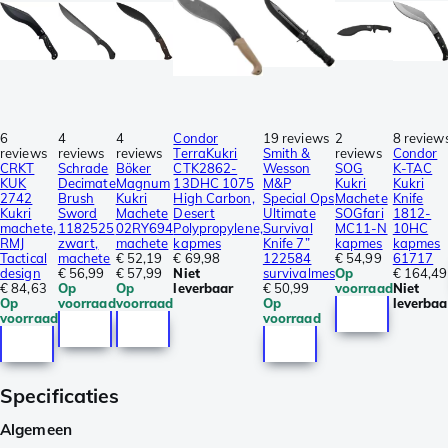
6
4
4
Condor
19 reviews
2
8 review
reviews
reviews
reviews
TerraKukri
Smith &
reviews
Condor
CRKT
Schrade
Böker
CTK2862-
Wesson
SOG
K-TAC
KUK
Decimate
Magnum
13DHC 1075
M&P
Kukri
Kukri
2742
Brush
Kukri
High Carbon,
Special Ops
Machete
Knife
Kukri
Sword
Machete
Desert
Ultimate
SOGfari
1812-
machete,
1182525
02RY694
Polypropylene,
Survival
MC11-N
10HC
RMJ
zwart,
machete
kapmes
Knife 7”
kapmes
kapmes
Tactical
machete
€ 52,19
€ 69,98
122584
€ 54,99
61717
design
€ 56,99
€ 57,99
Niet
survivalmes
Op
€ 164,49
€ 84,63
Op
Op
leverbaar
€ 50,99
voorraad
Niet
Op
voorraad
voorraad
Op
leverbaa
voorraad
voorraad
Specificaties
Algemeen