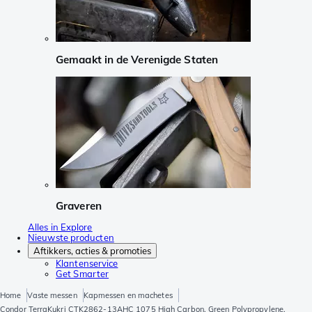
Gemaakt in de Verenigde Staten
Graveren
Alles in Explore
Nieuwste producten
Aftikkers, acties & promoties
Klantenservice
Get Smarter
Home
Vaste messen
Kapmessen en machetes
Condor TerraKukri CTK2862-13AHC 1075 High Carbon, Green Polypropylene,