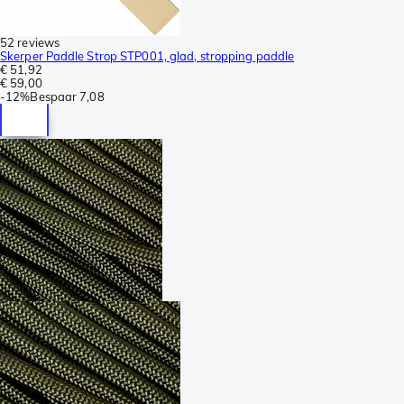
52 reviews
Skerper Paddle Strop STP001, glad, stropping paddle
€ 51,92
€ 59,00
-
12%
Bespaar
7,08