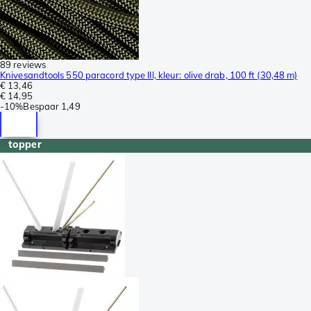
89 reviews
Knivesandtools 550 paracord type III, kleur: olive drab, 100 ft (30,48 m)
€ 13,46
€ 14,95
-
10%
Bespaar
1,49
topper