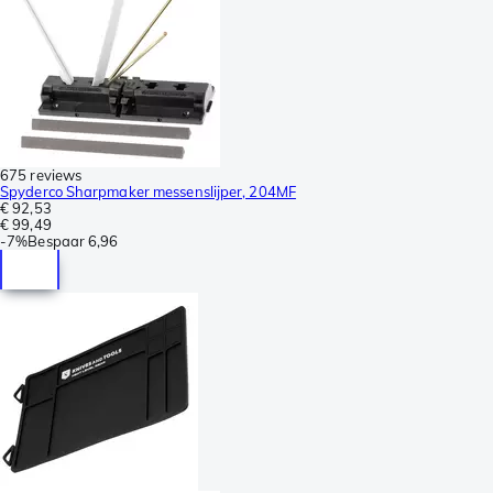
675 reviews
Spyderco Sharpmaker messenslijper, 204MF
€ 92,53
€ 99,49
-
7%
Bespaar
6,96