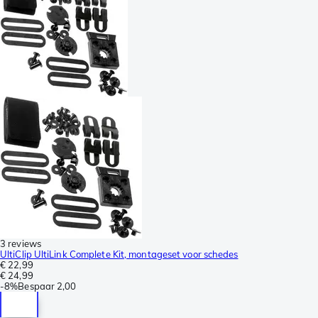
3 reviews
UltiClip UltiLink Complete Kit, montageset voor schedes
€ 22,99
€ 24,99
-
8%
Bespaar
2,00