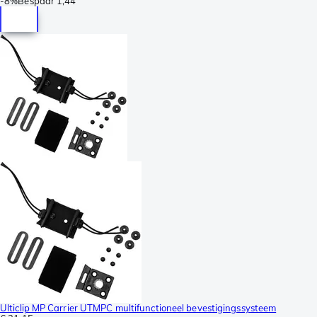
-
8%
Bespaar
1,44
Ulticlip MP Carrier UTMPC multifunctioneel bevestigingssysteem