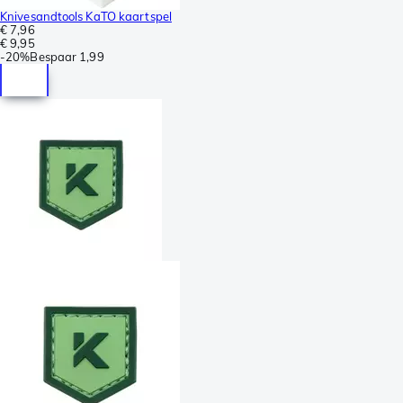
Knivesandtools KaTO kaartspel
€ 7,96
€ 9,95
-
20%
Bespaar
1,99