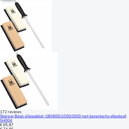
172 reviews
Skerper Basic slijppakket 180/600/1000/3000 met keramische slijpstaaf,
SH004
€ 65,87
€ 74,85