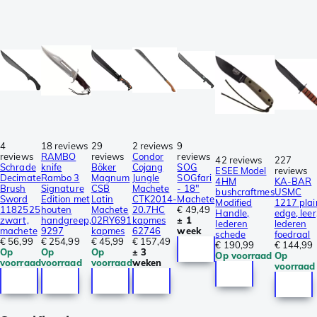
4
18 reviews
29
2 reviews
9
reviews
RAMBO
reviews
Condor
reviews
42 reviews
227
Schrade
knife
Böker
Cojang
SOG
ESEE Model
reviews
Decimate
Rambo 3
Magnum
Jungle
SOGfari
4HM
KA-BAR
Brush
Signature
CSB
Machete
- 18"
bushcraftmes
USMC
Sword
Edition met
Latin
CTK2014-
Machete
Modified
1217 plai
1182525
houten
Machete
20.7HC
€ 49,49
Handle,
edge, leer
zwart,
handgreep,
02RY691
kapmes
± 1
lederen
lederen
machete
9297
kapmes
62746
week
schede
foedraal
€ 56,99
€ 254,99
€ 45,99
€ 157,49
€ 190,99
€ 144,99
Op
Op
Op
± 3
Op voorraad
Op
voorraad
voorraad
voorraad
weken
voorraad