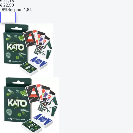
€ 21,15
€ 22,99
-
8%
Bespaar
1,84