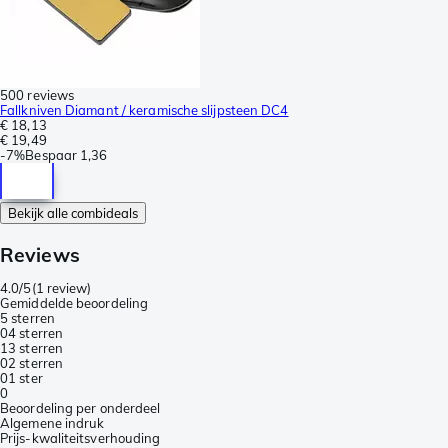
500 reviews
Fallkniven Diamant / keramische slijpsteen DC4
€ 18,13
€ 19,49
-
7%
Bespaar
1,36
Bekijk alle combideals
Reviews
4.0/5
(
1 review
)
Gemiddelde beoordeling
5 sterren
0
4 sterren
1
3 sterren
0
2 sterren
0
1 ster
0
Beoordeling per onderdeel
Algemene indruk
Prijs-kwaliteitsverhouding