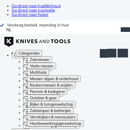
Ga direct naar hoofdinhoud
Ga direct naar navigatie
Ga direct naar footer
Vandaag besteld, maandag in huis
NL
Categorieën
Categorieën
Zakmessen
Zakmessen
Vaste messen
Vaste messen
Multitools
Multitools
Messen slijpen & onderhoud
Messen slijpen & onderhoud
Keukenmessen & snijden
Keukenmessen & snijden
Pannen & kookgerei
Pannen & kookgerei
Outdoor & gear
Outdoor & gear
Bijlen & tuingereedschap
Bijlen & tuingereedschap
Zaklampen & batterijen
Zaklampen & batterijen
Verrekijkers & monoculairs
Verrekijkers & monoculairs
Houtbewerkingsgereedschap
Houtbewerkingsgereedschap