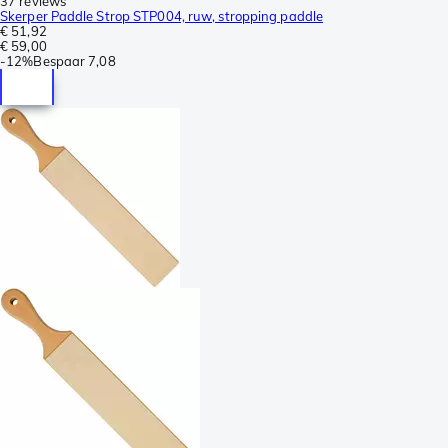
37 reviews
Skerper Paddle Strop STP004, ruw, stropping paddle
€ 51,92
€ 59,00
-
12%
Bespaar
7,08