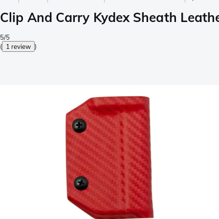
Clip And Carry Kydex Sheath Leath
5/5
(
1 review
)