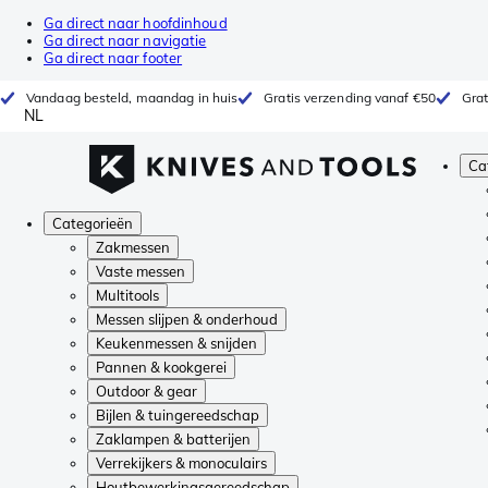
Ga direct naar hoofdinhoud
Ga direct naar navigatie
Ga direct naar footer
Vandaag besteld, maandag in huis
Gratis verzending vanaf €50
Grat
NL
Ca
Categorieën
Zakmessen
Vaste messen
Multitools
Messen slijpen & onderhoud
Keukenmessen & snijden
Pannen & kookgerei
Outdoor & gear
Bijlen & tuingereedschap
Zaklampen & batterijen
Verrekijkers & monoculairs
Houtbewerkingsgereedschap