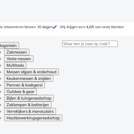
is retourneren binnen 30 dagen
Wij krijgen een 4,8/5 van onze klanten
tegorieën
Zakmessen
Vaste messen
Multitools
Messen slijpen & onderhoud
Keukenmessen & snijden
Pannen & kookgerei
Outdoor & gear
Bijlen & tuingereedschap
Zaklampen & batterijen
Verrekijkers & monoculairs
Houtbewerkingsgereedschap