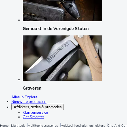
Gemaakt in de Verenigde Staten
Graveren
Alles in Explore
Nieuwste producten
Aftikkers, acties & promoties
Klantenservice
Get Smarter
Home
Multitools
Multitool accessoires
Multitool foedralen en holsters
Clip And Car