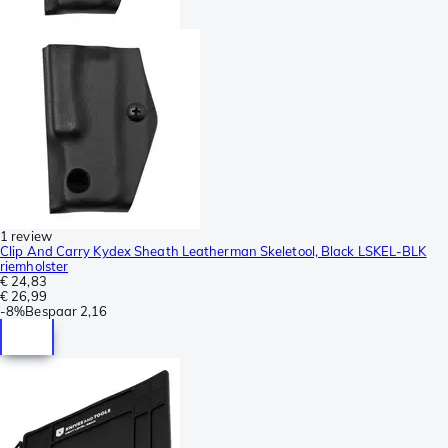
1 review
Clip And Carry Kydex Sheath Leatherman Skeletool, Black LSKEL-BLK
riemholster
€ 24,83
€ 26,99
-
8%
Bespaar
2,16