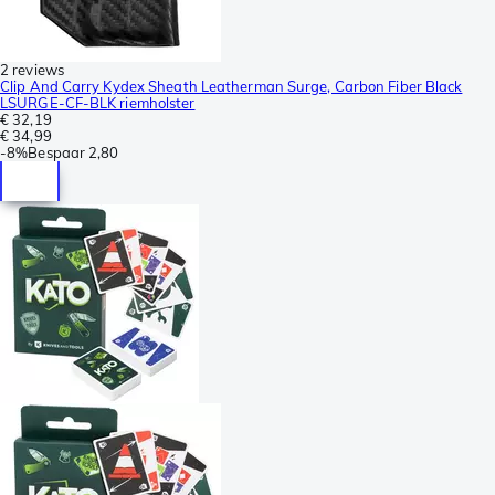
2 reviews
Clip And Carry Kydex Sheath Leatherman Surge, Carbon Fiber Black
LSURGE-CF-BLK riemholster
€ 32,19
€ 34,99
-
8%
Bespaar
2,80