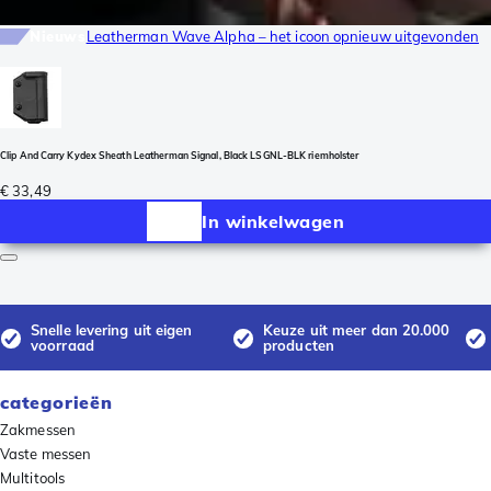
Nieuws
Leatherman Wave Alpha – het icoon opnieuw uitgevonden
Clip And Carry Kydex Sheath Leatherman Signal, Black LSGNL-BLK riemholster
€ 33,49
In winkelwagen
Snelle levering uit eigen
Keuze uit meer dan 20.000
voorraad
producten
categorieën
Zakmessen
Vaste messen
Multitools