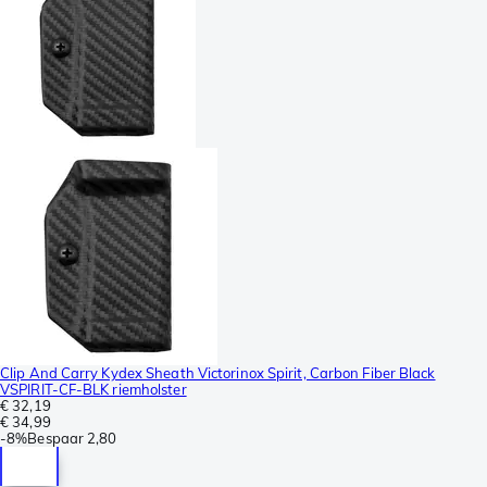
Clip And Carry Kydex Sheath Victorinox Spirit, Carbon Fiber Black
VSPIRIT-CF-BLK riemholster
€ 32,19
€ 34,99
-
8%
Bespaar
2,80