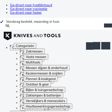
Ga direct naar hoofdinhoud
Ga direct naar navigatie
Ga direct naar footer
Vandaag besteld, maandag in huis
NL
Categorieën
Categorieën
Zakmessen
Zakmessen
Vaste messen
Vaste messen
Multitools
Multitools
Messen slijpen & onderhoud
Messen slijpen & onderhoud
Keukenmessen & snijden
Keukenmessen & snijden
Pannen & kookgerei
Pannen & kookgerei
Outdoor & gear
Outdoor & gear
Bijlen & tuingereedschap
Bijlen & tuingereedschap
Zaklampen & batterijen
Zaklampen & batterijen
Verrekijkers & monoculairs
Verrekijkers & monoculairs
Houtbewerkingsgereedschap
Houtbewerkingsgereedschap