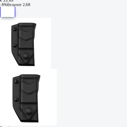
€ 33,49
-
8%
Bespaar
2,68