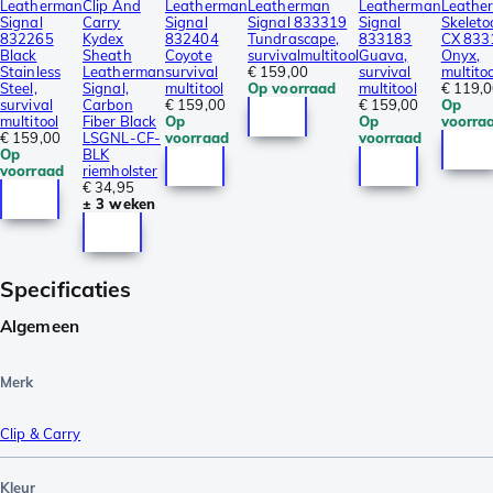
Leatherman
Clip And
Leatherman
Leatherman
Leatherman
Leathe
Signal
Carry
Signal
Signal 833319
Signal
Skeleto
832265
Kydex
832404
Tundrascape,
833183
CX 833
Black
Sheath
Coyote
survivalmultitool
Guava,
Onyx,
Stainless
Leatherman
survival
€ 159,00
survival
multitoo
Steel,
Signal,
multitool
Op voorraad
multitool
€ 119,
survival
Carbon
€ 159,00
€ 159,00
Op
multitool
Fiber Black
Op
Op
voorra
€ 159,00
LSGNL-CF-
voorraad
voorraad
Op
BLK
voorraad
riemholster
€ 34,95
± 3 weken
Specificaties
Algemeen
Merk
Clip & Carry
Kleur