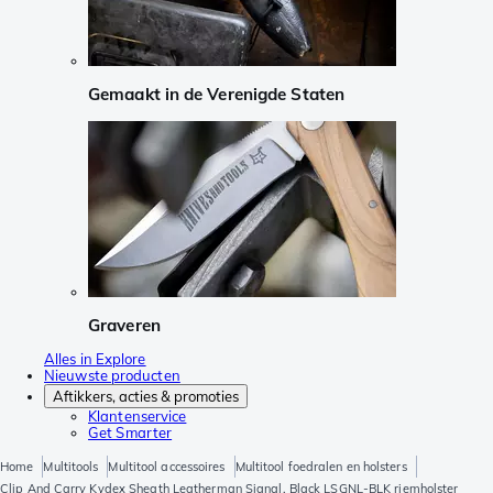
Gemaakt in de Verenigde Staten
Graveren
Alles in Explore
Nieuwste producten
Aftikkers, acties & promoties
Klantenservice
Get Smarter
Home
Multitools
Multitool accessoires
Multitool foedralen en holsters
Clip And Carry Kydex Sheath Leatherman Signal, Black LSGNL-BLK riemholster