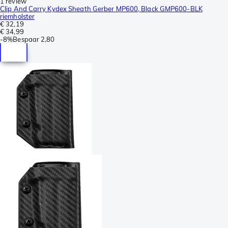
1 review
Clip And Carry Kydex Sheath Gerber MP600, Black GMP600-BLK
riemholster
€ 32,19
€ 34,99
-
8%
Bespaar
2,80