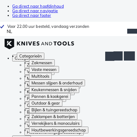
Ga direct naar hoofdinhoud
Ga direct naar navigatie
Ga direct naar footer
Voor 22.00 uur besteld, vandaag verzonden
NL
Categorieën
Categorieën
Zakmessen
Zakmessen
Vaste messen
Vaste messen
Multitools
Multitools
Messen slijpen & onderhoud
Messen slijpen & onderhoud
Keukenmessen & snijden
Keukenmessen & snijden
Pannen & kookgerei
Pannen & kookgerei
Outdoor & gear
Outdoor & gear
Bijlen & tuingereedschap
Bijlen & tuingereedschap
Zaklampen & batterijen
Zaklampen & batterijen
Verrekijkers & monoculairs
Verrekijkers & monoculairs
Houtbewerkingsgereedschap
Houtbewerkingsgereedschap