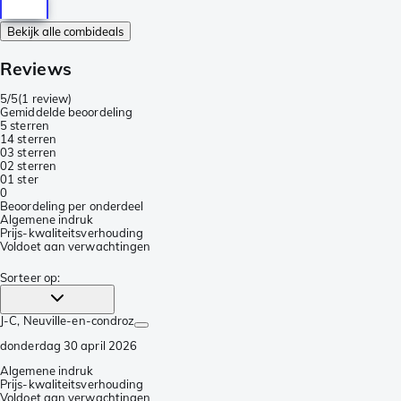
Bekijk alle combideals
Reviews
5/5
(
1 review
)
Gemiddelde beoordeling
5 sterren
1
4 sterren
0
3 sterren
0
2 sterren
0
1 ster
0
Beoordeling per onderdeel
Algemene indruk
Prijs-kwaliteitsverhouding
Voldoet aan verwachtingen
Sorteer op
:
J-C
, Neuville-en-condroz
donderdag 30 april 2026
Algemene indruk
Prijs-kwaliteitsverhouding
Voldoet aan verwachtingen