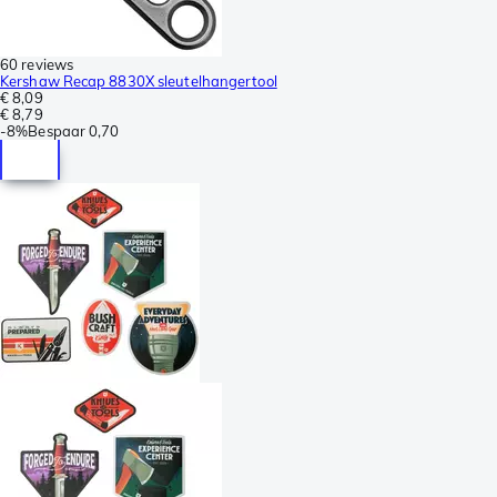
60 reviews
Kershaw Recap 8830X sleutelhangertool
€ 8,09
€ 8,79
-
8%
Bespaar
0,70