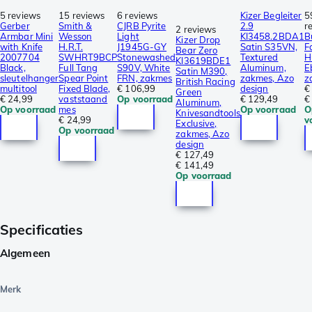
5 reviews
15 reviews
6 reviews
Kizer Begleiter
5
Gerber
Smith &
CJRB Pyrite
2.9
r
2 reviews
Armbar Mini
Wesson
Light
KI3458.2BDA1
B
Kizer Drop
with Knife
H.R.T.
J1945G-GY
Satin S35VN,
F
Bear Zero
2007704
SWHRT9BCP
Stonewashed
Textured
H
KI3619BDE1
Black,
Full Tang
S90V, White
Aluminum,
E
Satin M390,
sleutelhanger
Spear Point
FRN, zakmes
zakmes, Azo
z
British Racing
multitool
Fixed Blade,
€ 106,99
design
€
Green
€ 24,99
vaststaand
Op voorraad
€ 129,49
€
Aluminum,
Op voorraad
mes
Op voorraad
O
Knivesandtools
€ 24,99
v
Exclusive,
Op voorraad
zakmes, Azo
design
€ 127,49
€ 141,49
Op voorraad
Specificaties
Algemeen
Merk