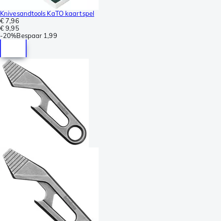
Knivesandtools KaTO kaartspel
€ 7,96
€ 9,95
-
20%
Bespaar
1,99