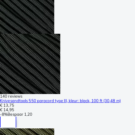
140 reviews
Knivesandtools 550 paracord type III, kleur: black, 100 ft (30,48 m)
€ 13,75
€ 14,95
-
8%
Bespaar
1,20