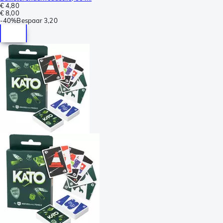
€ 4,80
€ 8,00
-
40%
Bespaar
3,20