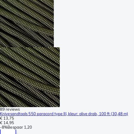
89 reviews
Knivesandtools 550 paracord type III, kleur: olive drab, 100 ft (30,48 m)
€ 13,75
€ 14,95
-
8%
Bespaar
1,20