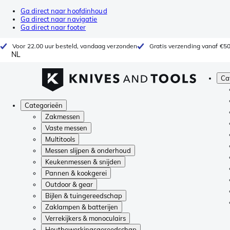
Ga direct naar hoofdinhoud
Ga direct naar navigatie
Ga direct naar footer
Voor 22.00 uur besteld, vandaag verzonden
Gratis verzending vanaf €5
NL
Ca
Categorieën
Zakmessen
Vaste messen
Multitools
Messen slijpen & onderhoud
Keukenmessen & snijden
Pannen & kookgerei
Outdoor & gear
Bijlen & tuingereedschap
Zaklampen & batterijen
Verrekijkers & monoculairs
Houtbewerkingsgereedschap