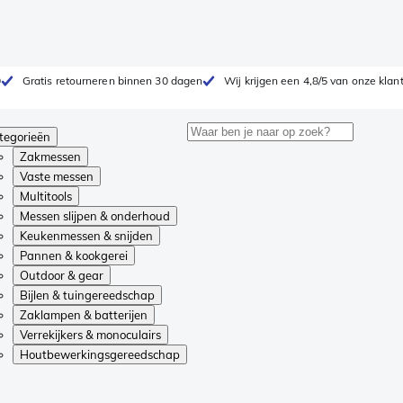
0
Gratis retourneren binnen 30 dagen
Wij krijgen een 4,8/5 van onze klan
tegorieën
Zakmessen
Vaste messen
Multitools
Messen slijpen & onderhoud
Keukenmessen & snijden
Pannen & kookgerei
Outdoor & gear
Bijlen & tuingereedschap
Zaklampen & batterijen
Verrekijkers & monoculairs
Houtbewerkingsgereedschap