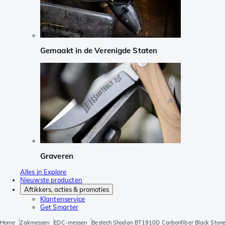
Gemaakt in de Verenigde Staten
Graveren
Alles in Explore
Nieuwste producten
Aftikkers, acties & promoties
Klantenservice
Get Smarter
Home
Zakmessen
EDC-messen
Bestech Shodan BT1910D Carbonfiber Black Stone