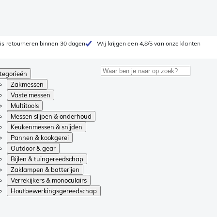
is retourneren binnen 30 dagen
Wij krijgen een 4,8/5 van onze klanten
tegorieën
Zakmessen
Vaste messen
Multitools
Messen slijpen & onderhoud
Keukenmessen & snijden
Pannen & kookgerei
Outdoor & gear
Bijlen & tuingereedschap
Zaklampen & batterijen
Verrekijkers & monoculairs
Houtbewerkingsgereedschap