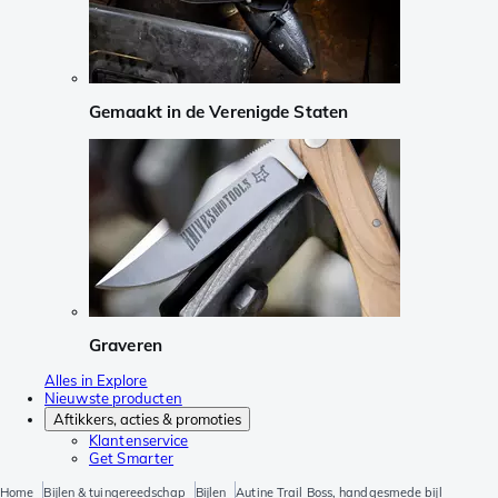
Gemaakt in de Verenigde Staten
Graveren
Alles in Explore
Nieuwste producten
Aftikkers, acties & promoties
Klantenservice
Get Smarter
Home
Bijlen & tuingereedschap
Bijlen
Autine Trail Boss, handgesmede bijl