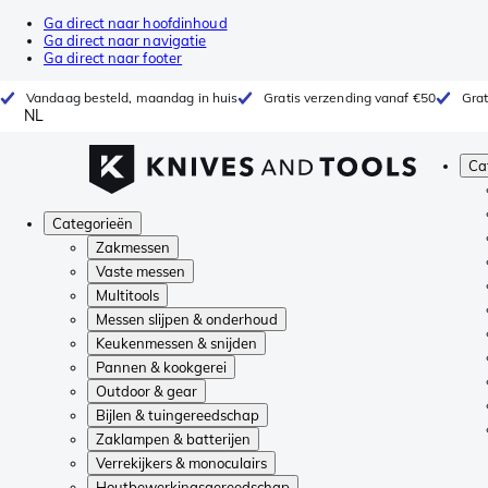
Ga direct naar hoofdinhoud
Ga direct naar navigatie
Ga direct naar footer
Vandaag besteld, maandag in huis
Gratis verzending vanaf €50
Grat
NL
Ca
Categorieën
Zakmessen
Vaste messen
Multitools
Messen slijpen & onderhoud
Keukenmessen & snijden
Pannen & kookgerei
Outdoor & gear
Bijlen & tuingereedschap
Zaklampen & batterijen
Verrekijkers & monoculairs
Houtbewerkingsgereedschap