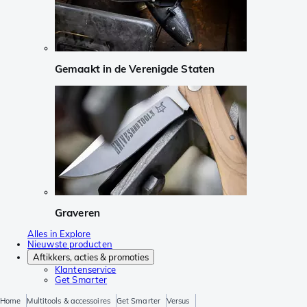
Gemaakt in de Verenigde Staten
Graveren
Alles in Explore
Nieuwste producten
Aftikkers, acties & promoties
Klantenservice
Get Smarter
Home
Multitools & accessoires
Get Smarter
Versus