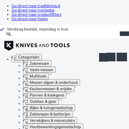
Ga direct naar hoofdinhoud
Ga direct naar navigatie
Ga direct naar productfilters
Ga direct naar footer
Vandaag besteld, maandag in huis
NL
Categorieën
Categorieën
Zakmessen
Zakmessen
Vaste messen
Vaste messen
Multitools
Multitools
Messen slijpen & onderhoud
Messen slijpen & onderhoud
Keukenmessen & snijden
Keukenmessen & snijden
Pannen & kookgerei
Pannen & kookgerei
Outdoor & gear
Outdoor & gear
Bijlen & tuingereedschap
Bijlen & tuingereedschap
Zaklampen & batterijen
Zaklampen & batterijen
Verrekijkers & monoculairs
Verrekijkers & monoculairs
Houtbewerkingsgereedschap
Houtbewerkingsgereedschap