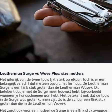
Leatherman Surge vs Wave Plus: size matters
Het uiterlijk van de twee tools lijkt sterk op elkaar. Toch is er een
belangrijk verschil dat meteen opvalt: het formaat. De Leatherman
Surge is een flink stuk groter dan de Leatherman Wave+. Dit
betekent dat je met de Surge meer houvast hebt, bijvoorbeeld
wanneer je handschoenen aan hebt. Het betekent ook dat de tools
in de Surge wat groter kunnen zijn. Zo is de schaar een flink stuk
groter dan die in de Leatherman Wave+.
Het zorgt ook voor een nadeel: de Surge is een flink stuk zwaarder