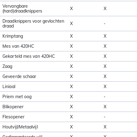
Vervangbare
X
X
(hard)draadknippers
Draadknippers voor gevlochten
X
-
draad
Krimptang
X
X
Mes van 420HC
X
X
Gekarteld mes van 420HC
X
X
Zaag
X
X
Geveerde schaar
X
X
Liniaal
X
X
Priem met oog
X
-
Blikopener
X
X
Flesopener
X
-
Houtvijl/Metaalvijl
X
X