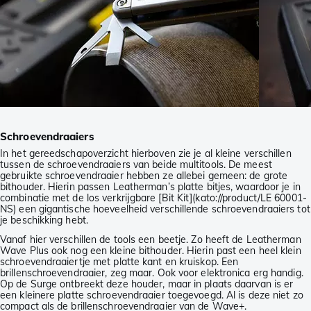
Schroevendraaiers
In het gereedschapoverzicht hierboven zie je al kleine verschillen
tussen de schroevendraaiers van beide multitools. De meest
gebruikte schroevendraaier hebben ze allebei gemeen: de grote
bithouder. Hierin passen Leatherman’s platte bitjes, waardoor je in
combinatie met de los verkrijgbare [Bit Kit](kato://product/LE 60001-
NS) een gigantische hoeveelheid verschillende schroevendraaiers tot
je beschikking hebt.
Vanaf hier verschillen de tools een beetje. Zo heeft de Leatherman
Wave Plus ook nog een kleine bithouder. Hierin past een heel klein
schroevendraaiertje met platte kant en kruiskop. Een
brillenschroevendraaier, zeg maar. Ook voor elektronica erg handig.
Op de Surge ontbreekt deze houder, maar in plaats daarvan is er
een kleinere platte schroevendraaier toegevoegd. Al is deze niet zo
compact als de brillenschroevendraaier van de Wave+.