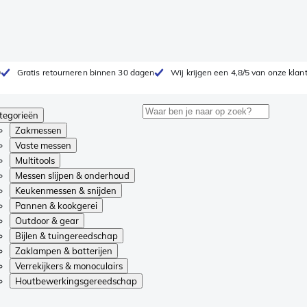
0
Gratis retourneren binnen 30 dagen
Wij krijgen een 4,8/5 van onze klan
tegorieën
Zakmessen
Vaste messen
Multitools
Messen slijpen & onderhoud
Keukenmessen & snijden
Pannen & kookgerei
Outdoor & gear
Bijlen & tuingereedschap
Zaklampen & batterijen
Verrekijkers & monoculairs
Houtbewerkingsgereedschap