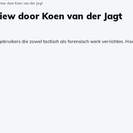
view door Koen van der Jagt
view door Koen van der Jagt
gebruikers die zowel tactisch als forensisch werk verrichten. H