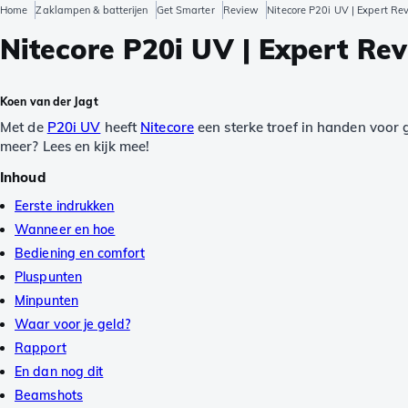
Home
Zaklampen & batterijen
Get Smarter
Review
Nitecore P20i UV | Expert Re
Nitecore P20i UV | Expert Re
Koen van der Jagt
Met de
P20i UV
heeft
Nitecore
een sterke troef in handen voor 
meer? Lees en kijk mee!
Inhoud
Eerste indrukken
Wanneer en hoe
Bediening en comfort
Pluspunten
Minpunten
Waar voor je geld?
Rapport
En dan nog dit
Beamshots