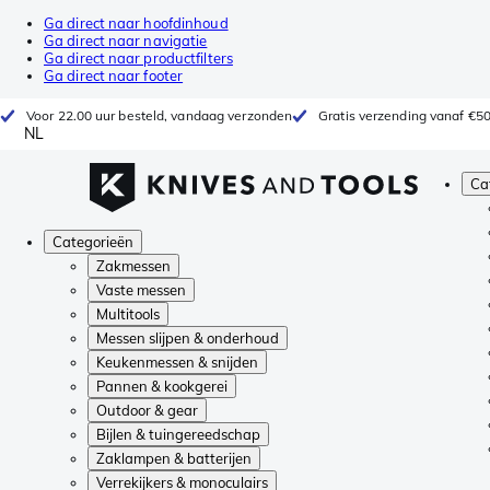
Ga direct naar hoofdinhoud
Ga direct naar navigatie
Ga direct naar productfilters
Ga direct naar footer
Voor 22.00 uur besteld, vandaag verzonden
Gratis verzending vanaf €5
NL
Ca
Categorieën
Zakmessen
Vaste messen
Multitools
Messen slijpen & onderhoud
Keukenmessen & snijden
Pannen & kookgerei
Outdoor & gear
Bijlen & tuingereedschap
Zaklampen & batterijen
Verrekijkers & monoculairs