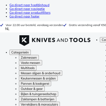
Ga direct naar hoofdinhoud
Ga direct naar navigatie
Ga direct naar productfilters
Ga direct naar footer
Voor 22.00 uur besteld, vandaag verzonden
Gratis verzending vanaf €5
NL
Ca
Categorieën
Zakmessen
Vaste messen
Multitools
Messen slijpen & onderhoud
Keukenmessen & snijden
Pannen & kookgerei
Outdoor & gear
Bijlen & tuingereedschap
Zaklampen & batterijen
Verrekijkers & monoculairs