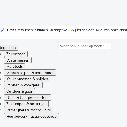
0
Gratis retourneren binnen 30 dagen
Wij krijgen een 4,8/5 van onze klan
tegorieën
Zakmessen
Vaste messen
Multitools
Messen slijpen & onderhoud
Keukenmessen & snijden
Pannen & kookgerei
Outdoor & gear
Bijlen & tuingereedschap
Zaklampen & batterijen
Verrekijkers & monoculairs
Houtbewerkingsgereedschap