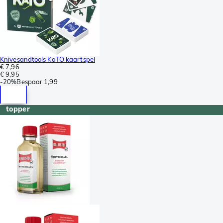
Knivesandtools KaTO kaartspel
€ 7,96
€ 9,95
-
20%
Bespaar
1,99
topper