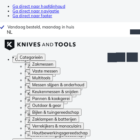
Ga direct naar hoofdinhoud
Ga direct naar navigatie
Ga direct naar footer
Vandaag besteld, maandag in huis
NL
Categorieën
Categorieën
Zakmessen
Zakmessen
Vaste messen
Vaste messen
Multitools
Multitools
Messen slijpen & onderhoud
Messen slijpen & onderhoud
Keukenmessen & snijden
Keukenmessen & snijden
Pannen & kookgerei
Pannen & kookgerei
Outdoor & gear
Outdoor & gear
Bijlen & tuingereedschap
Bijlen & tuingereedschap
Zaklampen & batterijen
Zaklampen & batterijen
Verrekijkers & monoculairs
Verrekijkers & monoculairs
Houtbewerkingsgereedschap
Houtbewerkingsgereedschap