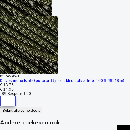
89 reviews
Knivesandtools 550 paracord type III, kleur: olive drab, 100 ft (30,48 m)
€ 13,75
€ 14,95
-
8%
Bespaar
1,20
Bekijk alle combideals
Anderen bekeken ook