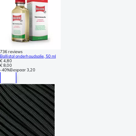
736 reviews
Ballistol onderhoudsolie, 50 ml
€ 4,80
€ 8,00
-
40%
Bespaar
3,20