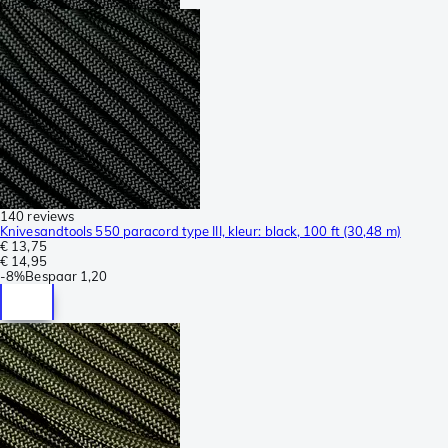
140 reviews
Knivesandtools 550 paracord type III, kleur: black, 100 ft (30,48 m)
€ 13,75
€ 14,95
-
8%
Bespaar
1,20