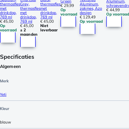
Green
Aluminum,
thermosfles
Grey,
thermosfles
Aluminum,
€ 29,99
schroevendr
met
thermosfles
met
zakmes, Azo
Op
€ 44,99
drinkdop,
met
drinkdop,
design
voorraad
Op voorraa
769 ml
drinkdop,
769 ml
€ 129,49
€ 45,00
769 ml
€ 45,00
Op voorraad
Op
€ 45,00
Niet
voorraad
± 2
leverbaar
maanden
Specificaties
Algemeen
Merk
Yeti
Kleur
blauw