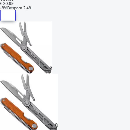
€ 30,99
-
8%
Bespaar
2,48