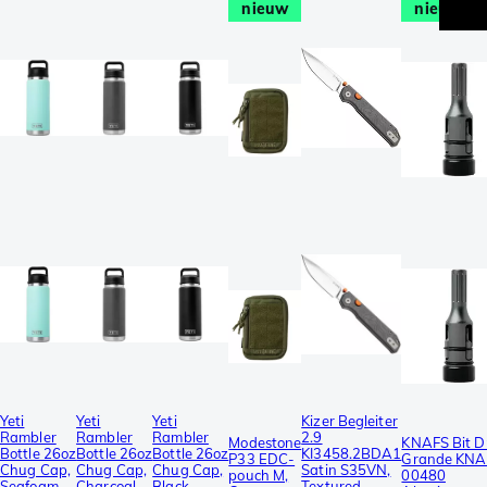
nieuw
nieuw
Yeti
Yeti
Yeti
Kizer Begleiter
Rambler
Rambler
Rambler
2.9
Modestone
KNAFS Bit Dr
Bottle 26oz
Bottle 26oz
Bottle 26oz
KI3458.2BDA1
P33 EDC-
Grande KNA
Chug Cap,
Chug Cap,
Chug Cap,
Satin S35VN,
pouch M,
00480
Seafoam,
Charcoal
Black,
Textured