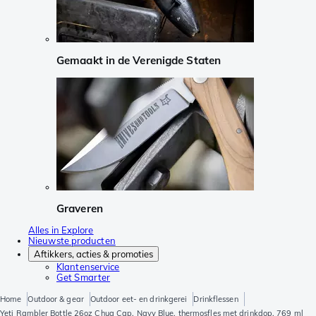
Gemaakt in de Verenigde Staten
Graveren
Alles in Explore
Nieuwste producten
Aftikkers, acties & promoties
Klantenservice
Get Smarter
Home
Outdoor & gear
Outdoor eet- en drinkgerei
Drinkflessen
Yeti Rambler Bottle 26oz Chug Cap, Navy Blue, thermosfles met drinkdop, 769 ml