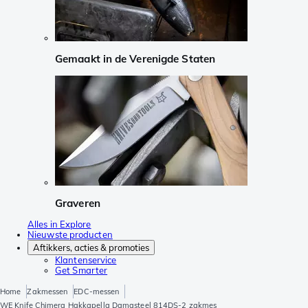
Gemaakt in de Verenigde Staten
Graveren
Alles in Explore
Nieuwste producten
Aftikkers, acties & promoties
Klantenservice
Get Smarter
Home
Zakmessen
EDC-messen
WE Knife Chimera Hakkapella Damasteel 814DS-2 zakmes