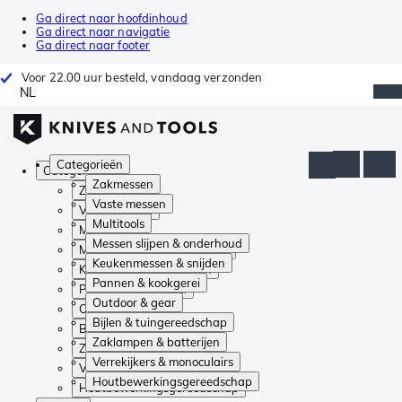
Ga direct naar hoofdinhoud
Ga direct naar navigatie
Ga direct naar footer
Voor 22.00 uur besteld, vandaag verzonden
NL
Categorieën
Categorieën
Zakmessen
Zakmessen
Vaste messen
Vaste messen
Multitools
Multitools
Messen slijpen & onderhoud
Messen slijpen & onderhoud
Keukenmessen & snijden
Keukenmessen & snijden
Pannen & kookgerei
Pannen & kookgerei
Outdoor & gear
Outdoor & gear
Bijlen & tuingereedschap
Bijlen & tuingereedschap
Zaklampen & batterijen
Zaklampen & batterijen
Verrekijkers & monoculairs
Verrekijkers & monoculairs
Houtbewerkingsgereedschap
Houtbewerkingsgereedschap