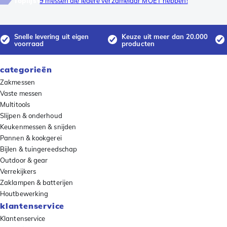
Toplijst
9 messen die iedere verzamelaar MOET hebben!
Snelle levering uit eigen
Keuze uit meer dan 20.000
voorraad
producten
categorieën
Zakmessen
Vaste messen
Multitools
Slijpen & onderhoud
Keukenmessen & snijden
Pannen & kookgerei
Bijlen & tuingereedschap
Outdoor & gear
Verrekijkers
Zaklampen & batterijen
Houtbewerking
klantenservice
Klantenservice