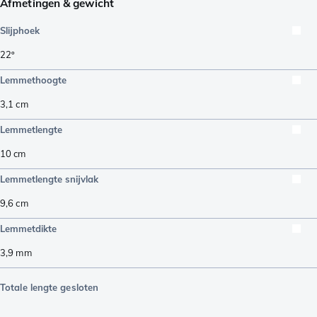
Afmetingen & gewicht
Slijphoek
22º
Lemmethoogte
3,1
cm
Lemmetlengte
10
cm
Lemmetlengte snijvlak
9,6
cm
Lemmetdikte
3,9
mm
Totale lengte gesloten