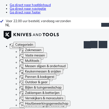
Ga direct naar hoofdinhoud
Ga direct naar navigatie
Ga direct naar footer
Voor 22.00 uur besteld, vandaag verzonden
NL
Categorieën
Categorieën
Zakmessen
Zakmessen
Vaste messen
Vaste messen
Multitools
Multitools
Messen slijpen & onderhoud
Messen slijpen & onderhoud
Keukenmessen & snijden
Keukenmessen & snijden
Pannen & kookgerei
Pannen & kookgerei
Outdoor & gear
Outdoor & gear
Bijlen & tuingereedschap
Bijlen & tuingereedschap
Zaklampen & batterijen
Zaklampen & batterijen
Verrekijkers & monoculairs
Verrekijkers & monoculairs
Houtbewerkingsgereedschap
Houtbewerkingsgereedschap