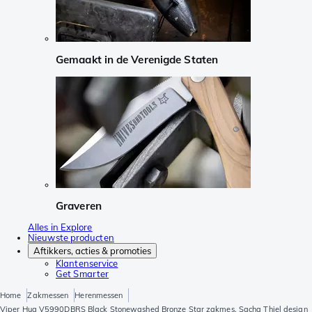
Gemaakt in de Verenigde Staten
Graveren
Alles in Explore
Nieuwste producten
Aftikkers, acties & promoties
Klantenservice
Get Smarter
Home
Zakmessen
Herenmessen
Viper Hug V5990DBRS Black Stonewashed Bronze Star zakmes, Sacha Thiel design