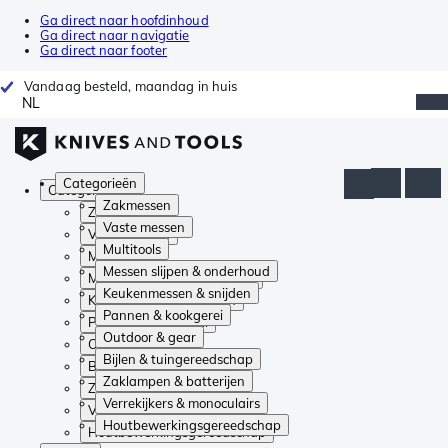
Ga direct naar hoofdinhoud
Ga direct naar navigatie
Ga direct naar footer
Vandaag besteld, maandag in huis
NL
Categorieën
Categorieën
Zakmessen
Zakmessen
Vaste messen
Vaste messen
Multitools
Multitools
Messen slijpen & onderhoud
Messen slijpen & onderhoud
Keukenmessen & snijden
Keukenmessen & snijden
Pannen & kookgerei
Pannen & kookgerei
Outdoor & gear
Outdoor & gear
Bijlen & tuingereedschap
Bijlen & tuingereedschap
Zaklampen & batterijen
Zaklampen & batterijen
Verrekijkers & monoculairs
Verrekijkers & monoculairs
Houtbewerkingsgereedschap
Houtbewerkingsgereedschap