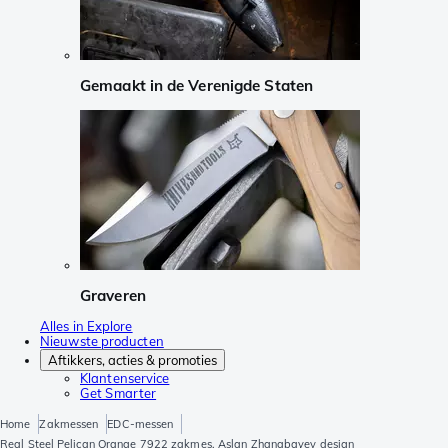
Gemaakt in de Verenigde Staten
Graveren
Alles in Explore
Nieuwste producten
Aftikkers, acties & promoties
Klantenservice
Get Smarter
Home
Zakmessen
EDC-messen
Real Steel Pelican Orange 7922 zakmes, Aslan Zhanabayev design