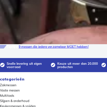
Toplijst
9 messen die iedere verzamelaar MOET hebben!
Snelle levering uit eigen
Keuze uit meer dan 20.000
voorraad
producten
categorieën
Zakmessen
Vaste messen
Multitools
Slijpen & onderhoud
Keukenmessen & snijden