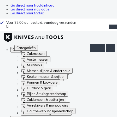
Ga direct naar hoofdinhoud
Ga direct naar navigatie
Ga direct naar footer
Voor 22.00 uur besteld, vandaag verzonden
NL
Categorieën
Categorieën
Zakmessen
Zakmessen
Vaste messen
Vaste messen
Multitools
Multitools
Messen slijpen & onderhoud
Messen slijpen & onderhoud
Keukenmessen & snijden
Keukenmessen & snijden
Pannen & kookgerei
Pannen & kookgerei
Outdoor & gear
Outdoor & gear
Bijlen & tuingereedschap
Bijlen & tuingereedschap
Zaklampen & batterijen
Zaklampen & batterijen
Verrekijkers & monoculairs
Verrekijkers & monoculairs
Houtbewerkingsgereedschap
Houtbewerkingsgereedschap