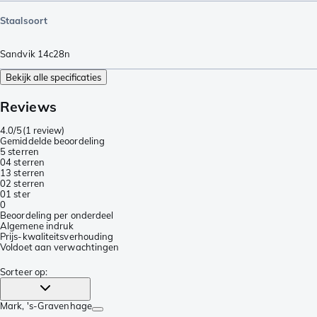
Staalsoort
Sandvik 14c28n
Bekijk alle specificaties
Reviews
4.0/5
(
1 review
)
Gemiddelde beoordeling
5 sterren
0
4 sterren
1
3 sterren
0
2 sterren
0
1 ster
0
Beoordeling per onderdeel
Algemene indruk
Prijs-kwaliteitsverhouding
Voldoet aan verwachtingen
Sorteer op
:
Mark
, 's-Gravenhage