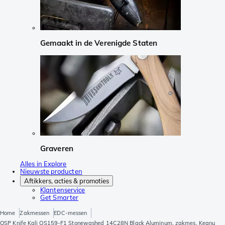
Gemaakt in de Verenigde Staten
Graveren
Alles in Explore
Nieuwste producten
Aftikkers, acties & promoties
Klantenservice
Get Smarter
Home
Zakmessen
EDC-messen
QSP Knife Kali QS159-F1 Stonewashed 14C28N Black Aluminum, zakmes, Keanu