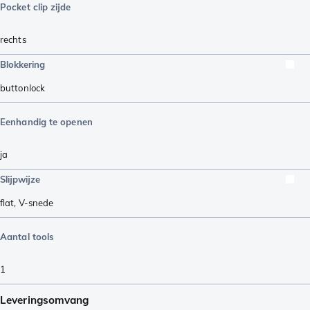
Pocket clip zijde
rechts
Blokkering
buttonlock
Eenhandig te openen
ja
Slijpwijze
flat
,
V-snede
Aantal tools
1
Leveringsomvang