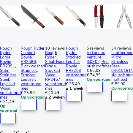
Rough
Rough Ryder
10 reviews
Rough
5 reviews
54 reviews
Ryder
Combat
Rough
Ryder
Victorinox
Leatherma
Large
Bowie
Ryder
Stacked
Venture
Micra
Bowie
RR2586,
Small Fixed
Leather
3.0902, Red,
Stainless
RR2391,
Blackwashed
Blade,
Bowie
bushcraftmes
Steel
Satin
Stainless,
Stacked
RR2203
€ 65,99
64010181
Stainless
Stacked
Wood,
vaststaand
€ 74,99
sleutelhang
Steel,
Leather,
RR2457
mes
Op voorraad
multitool
Layered
vaststaand
vaststaand
€ 36,49
€ 59,00
Wood,
mes
mes
± 1 week
Op voorra
vaststaand
€ 25,99
€ 20,49
mes
Op voorraad
± 2 weken
€ 31,49
Op
voorraad