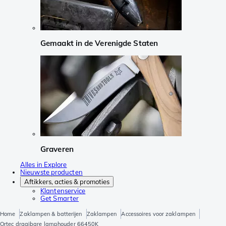
Gemaakt in de Verenigde Staten
Graveren
Alles in Explore
Nieuwste producten
Aftikkers, acties & promoties
Klantenservice
Get Smarter
Home
Zaklampen & batterijen
Zaklampen
Accessoires voor zaklampen
Ortec draaibare lamphouder 66450K