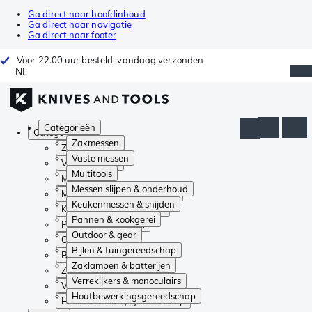
Ga direct naar hoofdinhoud
Ga direct naar navigatie
Ga direct naar footer
Voor 22.00 uur besteld, vandaag verzonden
NL
Categorieën
Categorieën
Zakmessen
Zakmessen
Vaste messen
Vaste messen
Multitools
Multitools
Messen slijpen & onderhoud
Messen slijpen & onderhoud
Keukenmessen & snijden
Keukenmessen & snijden
Pannen & kookgerei
Pannen & kookgerei
Outdoor & gear
Outdoor & gear
Bijlen & tuingereedschap
Bijlen & tuingereedschap
Zaklampen & batterijen
Zaklampen & batterijen
Verrekijkers & monoculairs
Verrekijkers & monoculairs
Houtbewerkingsgereedschap
Houtbewerkingsgereedschap