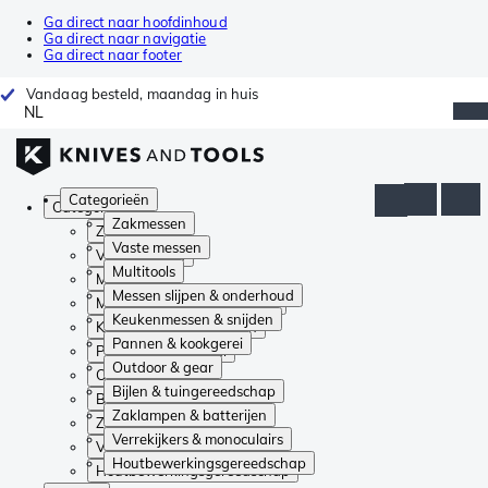
Ga direct naar hoofdinhoud
Ga direct naar navigatie
Ga direct naar footer
Vandaag besteld, maandag in huis
NL
Categorieën
Categorieën
Zakmessen
Zakmessen
Vaste messen
Vaste messen
Multitools
Multitools
Messen slijpen & onderhoud
Messen slijpen & onderhoud
Keukenmessen & snijden
Keukenmessen & snijden
Pannen & kookgerei
Pannen & kookgerei
Outdoor & gear
Outdoor & gear
Bijlen & tuingereedschap
Bijlen & tuingereedschap
Zaklampen & batterijen
Zaklampen & batterijen
Verrekijkers & monoculairs
Verrekijkers & monoculairs
Houtbewerkingsgereedschap
Houtbewerkingsgereedschap