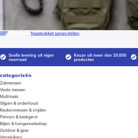
Informatie
Noodpakket samenstellen
Snelle levering uit eigen
Keuze uit meer dan 20.000
voorraad
producten
categorieën
Zakmessen
Vaste messen
Multitools
Slijpen & onderhoud
Keukenmessen & snijden
Pannen & kookgerei
Bijlen & tuingereedschap
Outdoor & gear
Verrekijkers