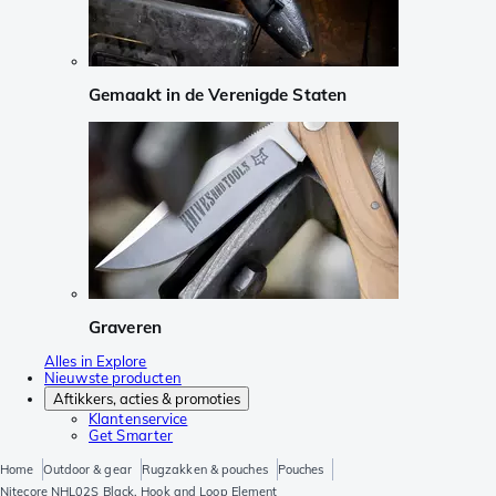
Gemaakt in de Verenigde Staten
Graveren
Alles in Explore
Nieuwste producten
Aftikkers, acties & promoties
Klantenservice
Get Smarter
Home
Outdoor & gear
Rugzakken & pouches
Pouches
Nitecore NHL02S Black, Hook and Loop Element