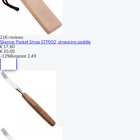
216 reviews
Skerper Pocket Strop STP002, stropping paddle
€ 17,60
€ 20,00
-
12%
Bespaar
2,40