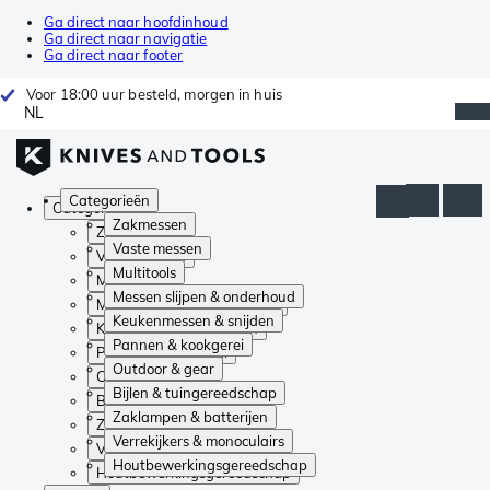
Ga direct naar hoofdinhoud
Ga direct naar navigatie
Ga direct naar footer
Voor 18:00 uur besteld, morgen in huis
NL
Categorieën
Categorieën
Zakmessen
Zakmessen
Vaste messen
Vaste messen
Multitools
Multitools
Messen slijpen & onderhoud
Messen slijpen & onderhoud
Keukenmessen & snijden
Keukenmessen & snijden
Pannen & kookgerei
Pannen & kookgerei
Outdoor & gear
Outdoor & gear
Bijlen & tuingereedschap
Bijlen & tuingereedschap
Zaklampen & batterijen
Zaklampen & batterijen
Verrekijkers & monoculairs
Verrekijkers & monoculairs
Houtbewerkingsgereedschap
Houtbewerkingsgereedschap