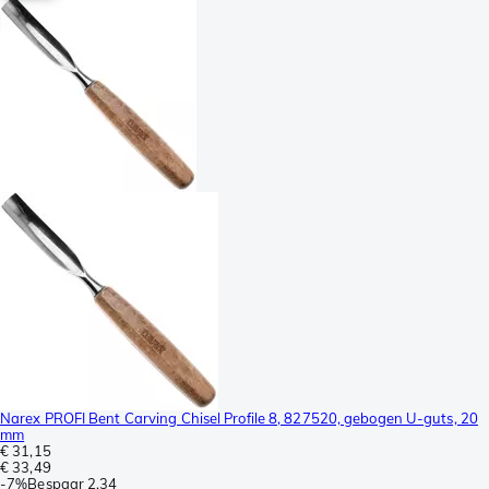
Narex PROFI Bent Carving Chisel Profile 8, 827520, gebogen U-guts, 20
mm
€ 31,15
€ 33,49
-
7%
Bespaar
2,34