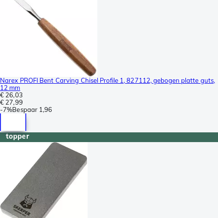
Narex PROFI Bent Carving Chisel Profile 1, 827112, gebogen platte guts,
12 mm
€ 26,03
€ 27,99
-
7%
Bespaar
1,96
topper