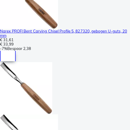
Narex PROFI Bent Carving Chisel Profile 5, 827320, gebogen U-guts, 20
mm
€ 31,61
€ 33,99
-
7%
Bespaar
2,38