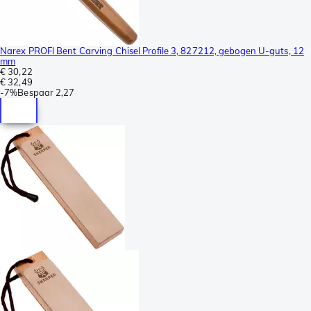
Narex PROFI Bent Carving Chisel Profile 3, 827212, gebogen U-guts, 12
mm
€ 30,22
€ 32,49
-
7%
Bespaar
2,27