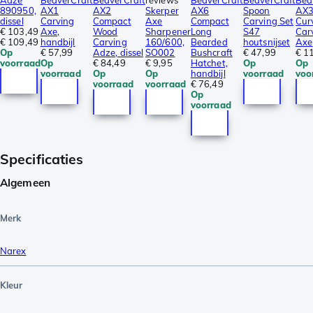
Adze
BeaverCraft
BeaverCraft
reviews
BeaverCraft
BeaverCraft
Bea
890950,
AX1
AX2
Skerper
AX6
Spoon
AX
dissel
Carving
Compact
Axe
Compact
Carving Set
Cur
€ 103,49
Axe,
Wood
Sharpener
Long
S47
Car
€ 109,49
handbijl
Carving
160/600,
Bearded
houtsnijset
Axe
Op
€ 57,99
Adze, dissel
SO002
Bushcraft
€ 47,99
€ 1
voorraad
Op
€ 84,49
€ 9,95
Hatchet,
Op
Op
voorraad
Op
Op
handbijl
voorraad
voo
voorraad
voorraad
€ 76,49
Op
voorraad
Specificaties
Algemeen
Merk
Narex
Kleur