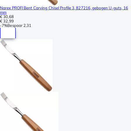
Narex PROFI Bent Carving Chisel Profile 3, 827216, gebogen U-guts, 16
mm
€ 30,68
€ 32,99
-
7%
Bespaar
2,31