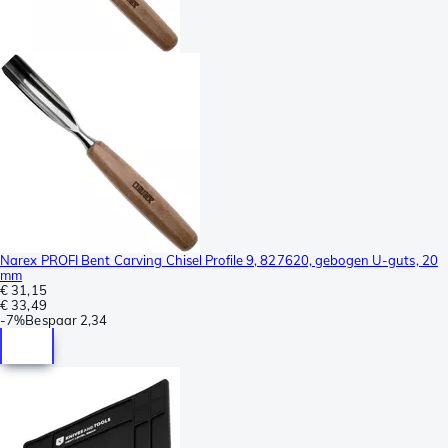
Narex PROFI Bent Carving Chisel Profile 9, 827620, gebogen U-guts, 20
mm
€ 31,15
€ 33,49
-
7%
Bespaar
2,34