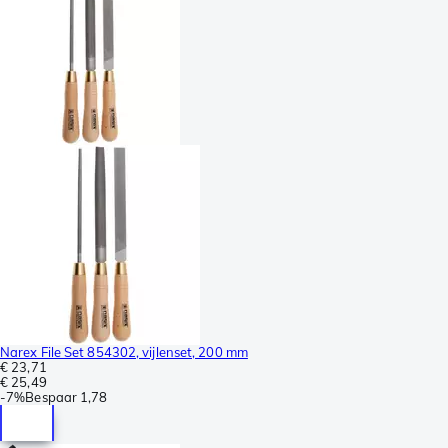
Narex File Set 854302, vijlenset, 200 mm
€ 23,71
€ 25,49
-
7%
Bespaar
1,78