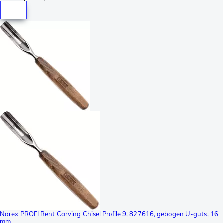
Narex PROFI Bent Carving Chisel Profile 9, 827616, gebogen U-guts, 16
mm