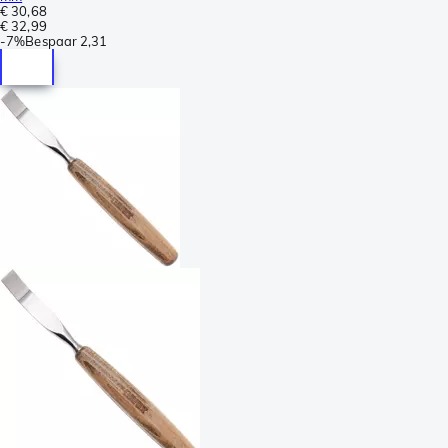
€ 30,68
€ 32,99
-
7%
Bespaar
2,31