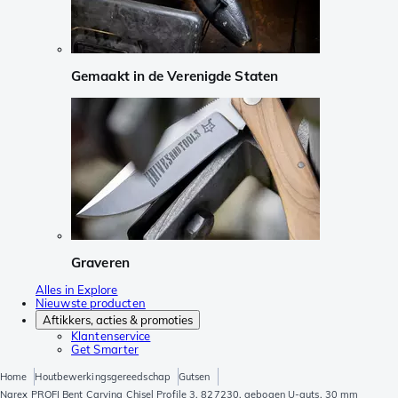
Gemaakt in de Verenigde Staten
Graveren
Alles in Explore
Nieuwste producten
Aftikkers, acties & promoties
Klantenservice
Get Smarter
Home
Houtbewerkingsgereedschap
Gutsen
Narex PROFI Bent Carving Chisel Profile 3, 827230, gebogen U-guts, 30 mm