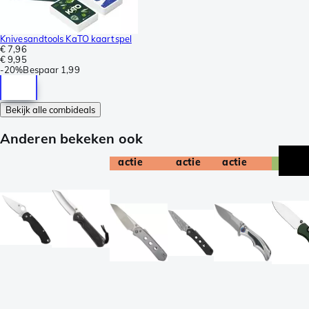
Knivesandtools KaTO kaartspel
€ 7,96
€ 9,95
-
20%
Bespaar
1,99
Bekijk alle combideals
Anderen bekeken ook
actie
actie
actie
exclu