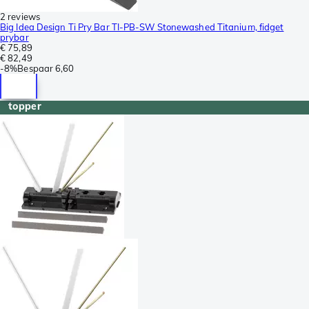
2 reviews
Big Idea Design Ti Pry Bar TI-PB-SW Stonewashed Titanium, fidget
prybar
€ 75,89
€ 82,49
-
8%
Bespaar
6,60
topper