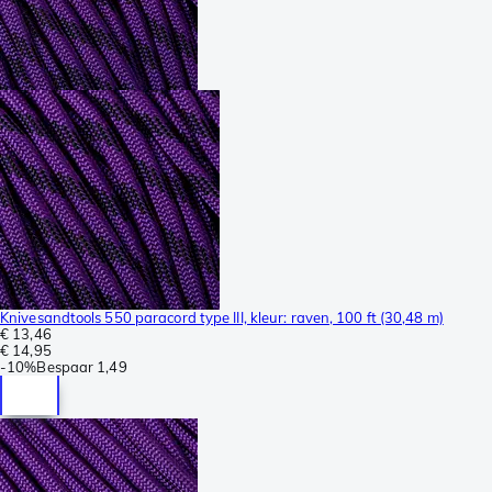
Knivesandtools 550 paracord type III, kleur: raven, 100 ft (30,48 m)
€ 13,46
€ 14,95
-
10%
Bespaar
1,49