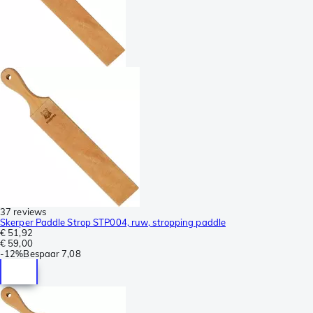
37 reviews
Skerper Paddle Strop STP004, ruw, stropping paddle
€ 51,92
€ 59,00
-
12%
Bespaar
7,08