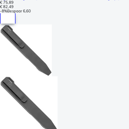
€ 75,89
€ 82,49
-
8%
Bespaar
6,60