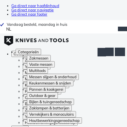
Ga direct naar hoofdinhoud
Ga direct naar navigatie
Ga direct naar footer
Vandaag besteld, maandag in huis
NL
Categorieën
Categorieën
Zakmessen
Zakmessen
Vaste messen
Vaste messen
Multitools
Multitools
Messen slijpen & onderhoud
Messen slijpen & onderhoud
Keukenmessen & snijden
Keukenmessen & snijden
Pannen & kookgerei
Pannen & kookgerei
Outdoor & gear
Outdoor & gear
Bijlen & tuingereedschap
Bijlen & tuingereedschap
Zaklampen & batterijen
Zaklampen & batterijen
Verrekijkers & monoculairs
Verrekijkers & monoculairs
Houtbewerkingsgereedschap
Houtbewerkingsgereedschap