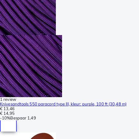
1 review
Knivesandtools 550 paracord type III, kleur: purple, 100 ft (30,48 m)
€ 13,46
€ 14,95
-
10%
Bespaar
1,49