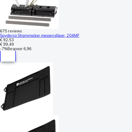
675 reviews
Spyderco Sharpmaker messenslijper, 204MF
€ 92,53
€ 99,49
-
7%
Bespaar
6,96