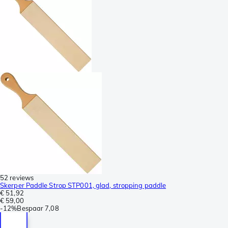
52 reviews
Skerper Paddle Strop STP001, glad, stropping paddle
€ 51,92
€ 59,00
-
12%
Bespaar
7,08