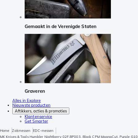
Gemaakt in de Verenigde Staten
Graveren
Alles in Explore
Nieuwste producten
Aftikkers, acties & promoties
Klantenservice
Get Smarter
Home
Zakmessen
EDC-messen
MK Knives & Tools Humbler Nightberry 02F.BP003, Black CPM MagnaCut, Purple G10