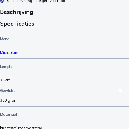
Snelle levering uit eigen voorraad
Beschrijving
Specificaties
Merk
Microplane
Lengte
35
cm
Gewicht
350
gram
Materiaal
kunststof
,
roestvaststaal