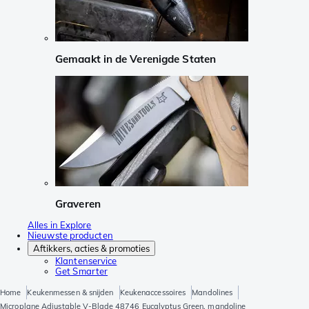
Gemaakt in de Verenigde Staten
Graveren
Alles in Explore
Nieuwste producten
Aftikkers, acties & promoties
Klantenservice
Get Smarter
Home
Keukenmessen & snijden
Keukenaccessoires
Mandolines
Microplane Adjustable V-Blade 48746 Eucalyptus Green, mandoline