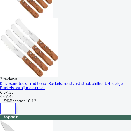
2 reviews
Knivesandtools Traditional Buckels, roestvast staal, olijfhout, 4-delige
Buckels ontbijtmessenset
€ 57,33
€ 67,45
-
15%
Bespaar
10,12
topper