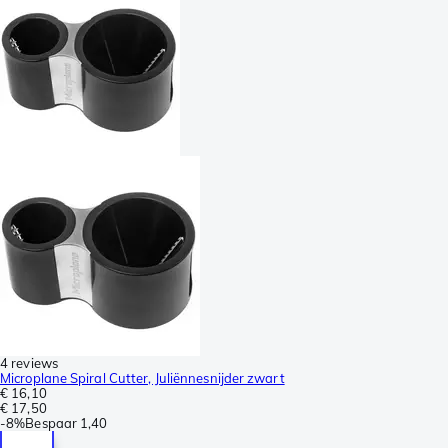
4 reviews
Microplane Spiral Cutter, Juliënnesnijder zwart
€ 16,10
€ 17,50
-
8%
Bespaar
1,40