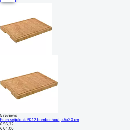
5 reviews
Eden snijplank P012 bamboehout, 45x30 cm
€ 56,32
€ 64,00