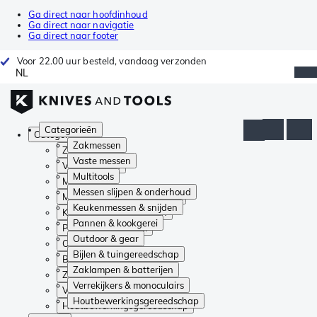
Ga direct naar hoofdinhoud
Ga direct naar navigatie
Ga direct naar footer
Voor 22.00 uur besteld, vandaag verzonden
NL
Categorieën
Categorieën
Zakmessen
Zakmessen
Vaste messen
Vaste messen
Multitools
Multitools
Messen slijpen & onderhoud
Messen slijpen & onderhoud
Keukenmessen & snijden
Keukenmessen & snijden
Pannen & kookgerei
Pannen & kookgerei
Outdoor & gear
Outdoor & gear
Bijlen & tuingereedschap
Bijlen & tuingereedschap
Zaklampen & batterijen
Zaklampen & batterijen
Verrekijkers & monoculairs
Verrekijkers & monoculairs
Houtbewerkingsgereedschap
Houtbewerkingsgereedschap