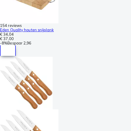
154 reviews
Eden Quality houten snijplank
€ 34,04
€ 37,00
-
8%
Bespaar
2,96