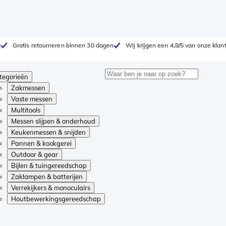
0
Gratis retourneren binnen 30 dagen
Wij krijgen een 4,8/5 van onze klan
tegorieën
Zakmessen
Vaste messen
Multitools
Messen slijpen & onderhoud
Keukenmessen & snijden
Pannen & kookgerei
Outdoor & gear
Bijlen & tuingereedschap
Zaklampen & batterijen
Verrekijkers & monoculairs
Houtbewerkingsgereedschap