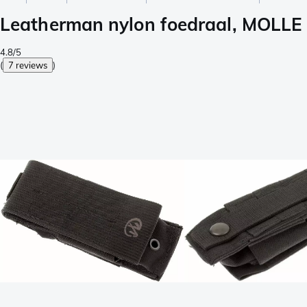
Leatherman nylon foedraal, MOLLE 
4.8/5
(
7 reviews
)