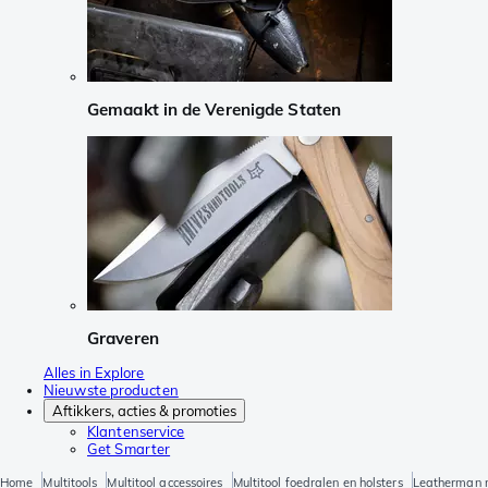
Gemaakt in de Verenigde Staten
Graveren
Alles in Explore
Nieuwste producten
Aftikkers, acties & promoties
Klantenservice
Get Smarter
Home
Multitools
Multitool accessoires
Multitool foedralen en holsters
Leatherman n