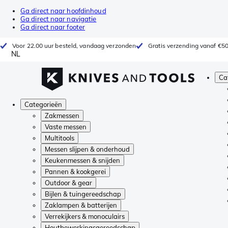
Ga direct naar hoofdinhoud
Ga direct naar navigatie
Ga direct naar footer
Voor 22.00 uur besteld, vandaag verzonden
Gratis verzending vanaf €5
NL
Ca
Categorieën
Zakmessen
Vaste messen
Multitools
Messen slijpen & onderhoud
Keukenmessen & snijden
Pannen & kookgerei
Outdoor & gear
Bijlen & tuingereedschap
Zaklampen & batterijen
Verrekijkers & monoculairs
Houtbewerkingsgereedschap