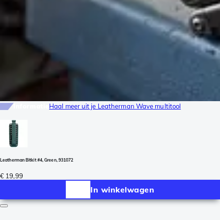
Informatie
Haal meer uit je Leatherman Wave multitool
Leatherman Bitkit #4, Green, 931072
€ 19,99
In winkelwagen