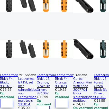
Leatherman
291 reviews
Leatherman
Leatherman
5 reviews
Leatherm
Bitkit #4,
Leatherman
Bitkit #3,
Bitkit #4,
Gerber
Bitkit #3,
Black,
Bit Kit, set
Orange,
Orange,
Armbar Mini
Forest
931071
met
Silver Bit
931073
with Knife
Green,
€ 19,99
schroefbitjes
Driver,
€ 19,99
2007704
Black Bit
Op
voor
931062
Op
Black,
Driver,
voorraad
Leatherman
€ 19,99
voorraad
sleutelhanger
931063
multitools
Op
multitool
€ 19,99
931014
voorraad
€ 24,99
Op
€ 35,00
Op voorraad
voorraad