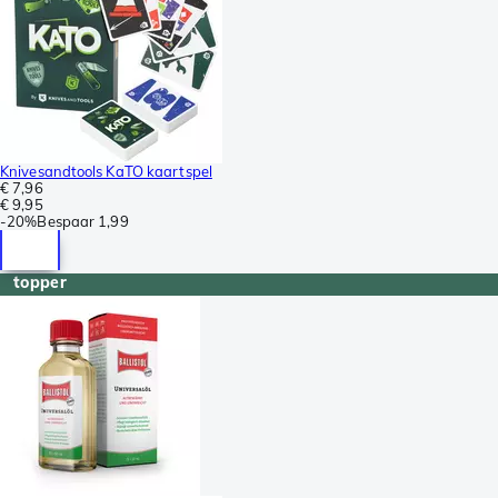
Knivesandtools KaTO kaartspel
€ 7,96
€ 9,95
-
20%
Bespaar
1,99
topper