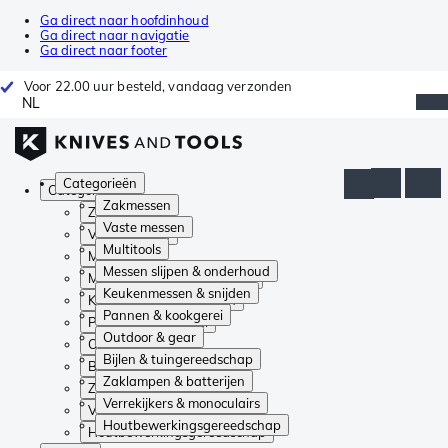
Ga direct naar hoofdinhoud
Ga direct naar navigatie
Ga direct naar footer
Voor 22.00 uur besteld, vandaag verzonden
NL
Categorieën
Categorieën
Zakmessen
Zakmessen
Vaste messen
Vaste messen
Multitools
Multitools
Messen slijpen & onderhoud
Messen slijpen & onderhoud
Keukenmessen & snijden
Keukenmessen & snijden
Pannen & kookgerei
Pannen & kookgerei
Outdoor & gear
Outdoor & gear
Bijlen & tuingereedschap
Bijlen & tuingereedschap
Zaklampen & batterijen
Zaklampen & batterijen
Verrekijkers & monoculairs
Verrekijkers & monoculairs
Houtbewerkingsgereedschap
Houtbewerkingsgereedschap