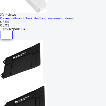
23 reviews
Knivesandtools #OneKnifeStand, messenstandaard
€ 5,59
€ 6,99
-
20%
Bespaar
1,40