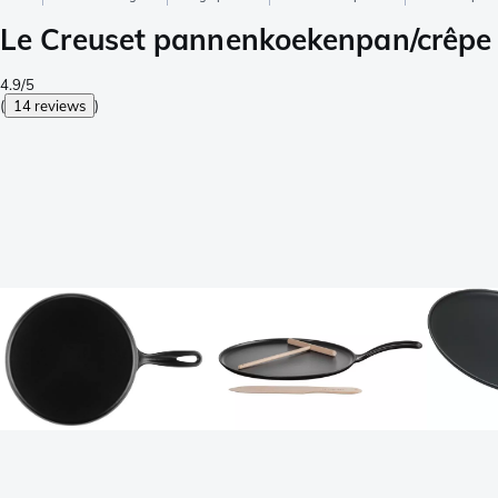
Le Creuset pannenkoekenpan/crêpe
4.9/5
(
14 reviews
)