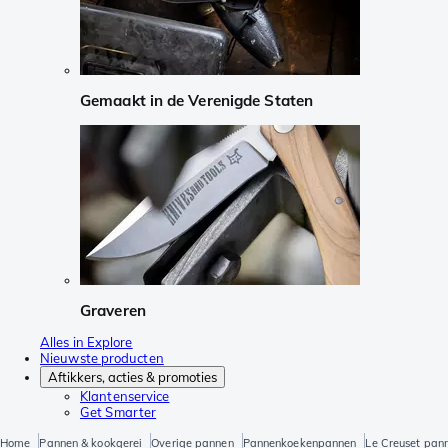
Gemaakt in de Verenigde Staten
Graveren
Alles in Explore
Nieuwste producten
Aftikkers, acties & promoties
Klantenservice
Get Smarter
Home
Pannen & kookgerei
Overige pannen
Pannenkoekenpannen
Le Creuset pan