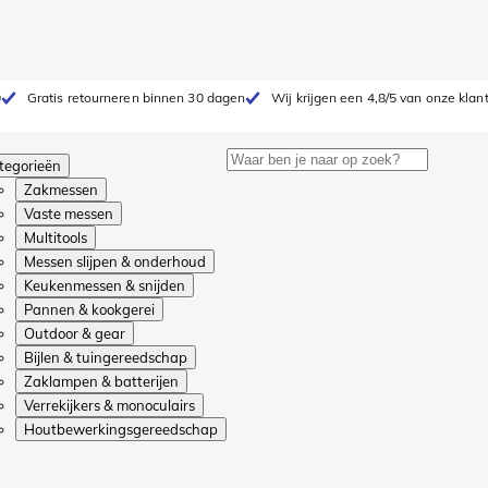
0
Gratis retourneren binnen 30 dagen
Wij krijgen een 4,8/5 van onze klan
tegorieën
Zakmessen
Vaste messen
Multitools
Messen slijpen & onderhoud
Keukenmessen & snijden
Pannen & kookgerei
Outdoor & gear
Bijlen & tuingereedschap
Zaklampen & batterijen
Verrekijkers & monoculairs
Houtbewerkingsgereedschap