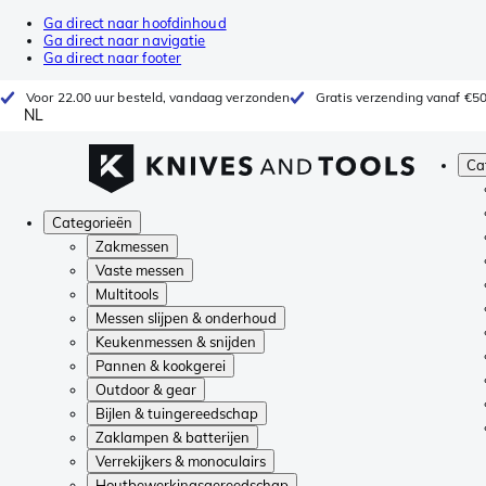
Ga direct naar hoofdinhoud
Ga direct naar navigatie
Ga direct naar footer
Voor 22.00 uur besteld, vandaag verzonden
Gratis verzending vanaf €5
NL
Ca
Categorieën
Zakmessen
Vaste messen
Multitools
Messen slijpen & onderhoud
Keukenmessen & snijden
Pannen & kookgerei
Outdoor & gear
Bijlen & tuingereedschap
Zaklampen & batterijen
Verrekijkers & monoculairs
Houtbewerkingsgereedschap