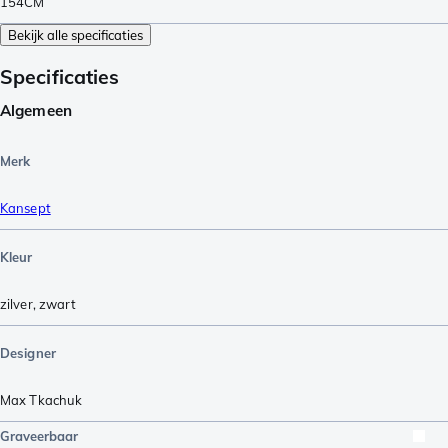
154CM
Bekijk alle specificaties
Specificaties
Algemeen
Merk
Kansept
Kleur
zilver
,
zwart
Designer
Max Tkachuk
Graveerbaar