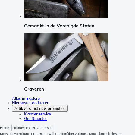
Gemaakt in de Verenigde Staten
Graveren
Alles in Explore
Nieuwste producten
Aftikkers, acties & promoties
Klantenservice
Get Smarter
Home
Zakmessen
EDC-messen
Kansept Hazakura T1019C2 Twill Carbonfiber zakmes, Max Tkachuk design