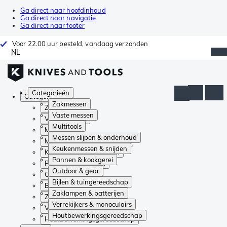
Ga direct naar hoofdinhoud
Ga direct naar navigatie
Ga direct naar footer
Voor 22.00 uur besteld, vandaag verzonden
NL
Categorieën
Categorieën
Zakmessen
Zakmessen
Vaste messen
Vaste messen
Multitools
Multitools
Messen slijpen & onderhoud
Messen slijpen & onderhoud
Keukenmessen & snijden
Keukenmessen & snijden
Pannen & kookgerei
Pannen & kookgerei
Outdoor & gear
Outdoor & gear
Bijlen & tuingereedschap
Bijlen & tuingereedschap
Zaklampen & batterijen
Zaklampen & batterijen
Verrekijkers & monoculairs
Verrekijkers & monoculairs
Houtbewerkingsgereedschap
Houtbewerkingsgereedschap