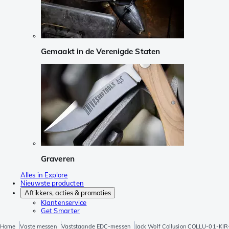
Gemaakt in de Verenigde Staten
Graveren
Alles in Explore
Nieuwste producten
Aftikkers, acties & promoties
Klantenservice
Get Smarter
Home
Vaste messen
Vaststaande EDC-messen
Jack Wolf Collusion COLLU-01-KIR