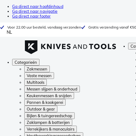
Ga direct naar hoofdinhoud
Ga direct naar navigatie
Ga direct naar footer
Voor 22.00 uur besteld, vandaag verzonden
Gratis verzending vanaf €5
NL
Ca
Categorieën
Zakmessen
Vaste messen
Multitools
Messen slijpen & onderhoud
Keukenmessen & snijden
Pannen & kookgerei
Outdoor & gear
Bijlen & tuingereedschap
Zaklampen & batterijen
Verrekijkers & monoculairs
Houtbewerkingsgereedschap