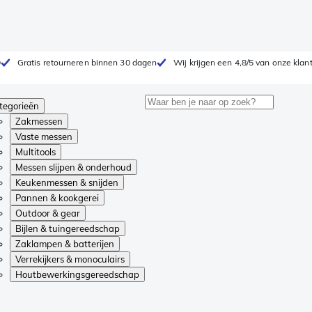
0
Gratis retourneren binnen 30 dagen
Wij krijgen een 4,8/5 van onze klan
tegorieën
Zakmessen
Vaste messen
Multitools
Messen slijpen & onderhoud
Keukenmessen & snijden
Pannen & kookgerei
Outdoor & gear
Bijlen & tuingereedschap
Zaklampen & batterijen
Verrekijkers & monoculairs
Houtbewerkingsgereedschap