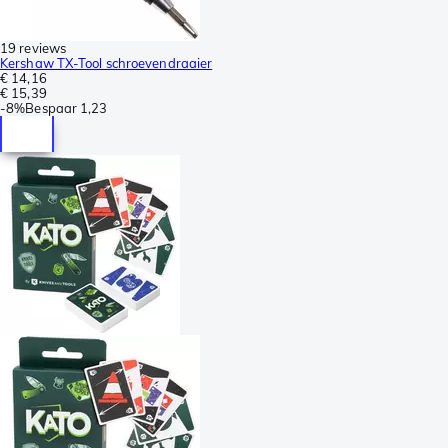
19 reviews
Kershaw TX-Tool schroevendraaier
€ 14,16
€ 15,39
-
8%
Bespaar
1,23