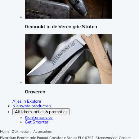
Gemaakt in de Verenigde Staten
Graveren
Alles in Explore
Nieuwste producten
Aftikkers, acties & promoties
Klantenservice
Get Smarter
Home
Zakmessen
Accessoires
Flytanium Benchmade Bugout Crossfade Scales FLY-0797, Stonewashed Copper,