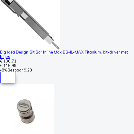
Big Idea Design Bit Bar Inline Max BB-IL-MAX Titanium, bit-driver met
bitjes
€ 106,71
€ 115,99
-
8%
Bespaar
9,28