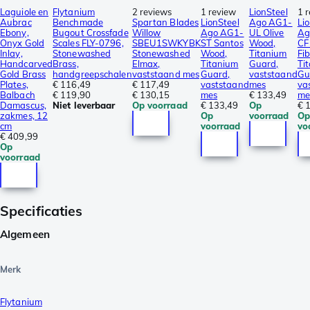
Laguiole en
Flytanium
2 reviews
1 review
LionSteel
1 
Aubrac
Benchmade
Spartan Blades
LionSteel
Ago AG1-
Li
Ebony,
Bugout Crossfade
Willow
Ago AG1-
UL Olive
Ag
Onyx Gold
Scales FLY-0796,
SBEU1SWKYBK
ST Santos
Wood,
CF
Inlay,
Stonewashed
Stonewashed
Wood,
Titanium
Fib
Handcarved
Brass,
Elmax,
Titanium
Guard,
Ti
Gold Brass
handgreepschalen
vaststaand mes
Guard,
vaststaand
Gu
Plates,
€ 116,49
€ 117,49
vaststaand
mes
va
Balbach
€ 119,90
€ 130,15
mes
€ 133,49
me
Damascus,
Niet leverbaar
Op voorraad
€ 133,49
Op
€ 
zakmes, 12
Op
voorraad
Op
cm
voorraad
vo
€ 409,99
Op
voorraad
Specificaties
Algemeen
Merk
Flytanium