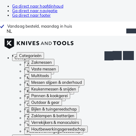
Ga direct naar hoofdinhoud
Ga direct naar navigatie
Ga direct naar footer
Vandaag besteld, maandag in huis
NL
Categorieën
Categorieën
Zakmessen
Zakmessen
Vaste messen
Vaste messen
Multitools
Multitools
Messen slijpen & onderhoud
Messen slijpen & onderhoud
Keukenmessen & snijden
Keukenmessen & snijden
Pannen & kookgerei
Pannen & kookgerei
Outdoor & gear
Outdoor & gear
Bijlen & tuingereedschap
Bijlen & tuingereedschap
Zaklampen & batterijen
Zaklampen & batterijen
Verrekijkers & monoculairs
Verrekijkers & monoculairs
Houtbewerkingsgereedschap
Houtbewerkingsgereedschap