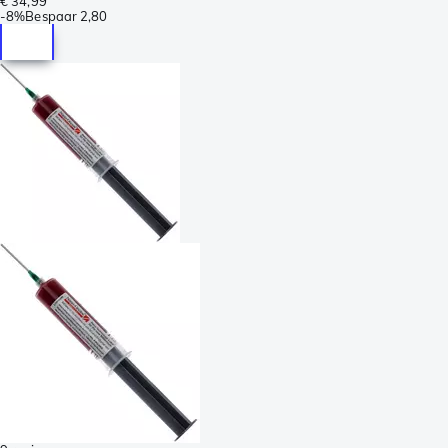
€ 34,99
-
8%
Bespaar
2,80