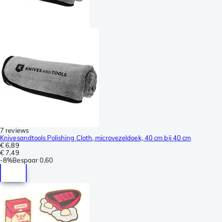
7 reviews
Knivesandtools Polishing Cloth, microvezeldoek, 40 cm bij 40 cm
€ 6,89
€ 7,49
-
8%
Bespaar
0,60