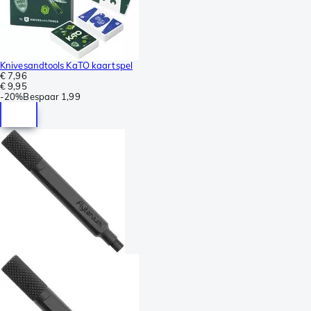
Knivesandtools KaTO kaartspel
€ 7,96
€ 9,95
-
20%
Bespaar
1,99