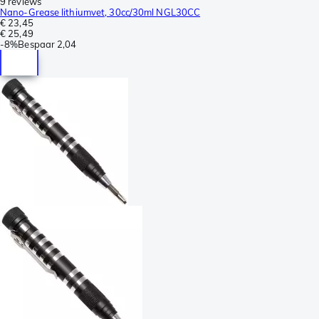
9 reviews
Nano-Grease lithiumvet, 30cc/30ml NGL30CC
€ 23,45
€ 25,49
-
8%
Bespaar
2,04