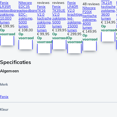
Fenix
Nitecore
reviews
reviews
Fenix
TK21R
48 reviews
LR35R
EDC35
Fenix
Fenix
LR40R
tactische
Nitecore
oplaadbare
oplaadbare
TK16
TK35UE
V2.0
zaklamp,
P20iX
zaklamp,
EDC-
V2.0
V2.0
krachtige
3600
tactische
10.000
zaklamp,
tactische
zaklamp,
led-
lumen
zaklamp,
lumen
5000
zaklamp,
5000
zaklamp,
€ 134,95
4000
€ 199,95
lumen
3100
lumen
15000
Op
lumen
Op
€ 108,00
lumen
€ 139,95
lumen
voorraad
€ 149,95
voorraad
Op
€ 99,95
Op
€ 299,95
Op
voorraad
Op
voorraad
Op
voorraad
voorraad
voorraad
Specificaties
Algemeen
Merk
Fenix
Kleur