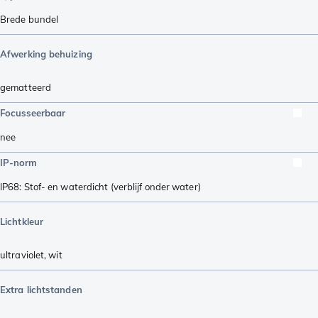
Brede bundel
Afwerking behuizing
gematteerd
Focusseerbaar
nee
IP-norm
IP68: Stof- en waterdicht (verblijf onder water)
Lichtkleur
ultraviolet
,
wit
Extra lichtstanden