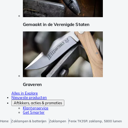
Gemaakt in de Verenigde Staten
Graveren
Alles in Explore
Nieuwste producten
Aftikkers, acties & promoties
Klantenservice
Get Smarter
Home
Zaklampen & batterijen
Zaklampen
Fenix TK35R zaklamp, 5800 lumen