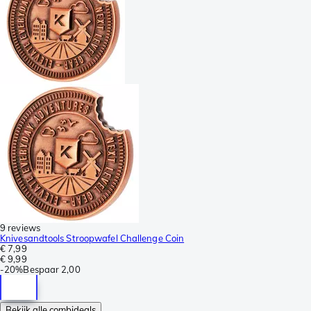
9 reviews
Knivesandtools Stroopwafel Challenge Coin
€ 7,99
€ 9,99
-
20%
Bespaar
2,00
Bekijk alle combideals