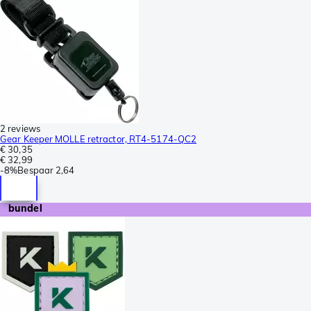
2 reviews
Gear Keeper MOLLE retractor, RT4-5174-QC2
€ 30,35
€ 32,99
-
8%
Bespaar
2,64
bundel