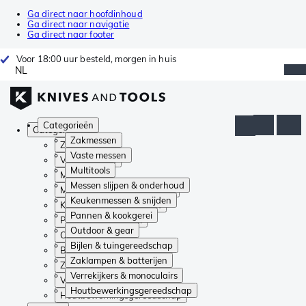
Ga direct naar hoofdinhoud
Ga direct naar navigatie
Ga direct naar footer
Voor 18:00 uur besteld, morgen in huis
NL
Categorieën
Categorieën
Zakmessen
Zakmessen
Vaste messen
Vaste messen
Multitools
Multitools
Messen slijpen & onderhoud
Messen slijpen & onderhoud
Keukenmessen & snijden
Keukenmessen & snijden
Pannen & kookgerei
Pannen & kookgerei
Outdoor & gear
Outdoor & gear
Bijlen & tuingereedschap
Bijlen & tuingereedschap
Zaklampen & batterijen
Zaklampen & batterijen
Verrekijkers & monoculairs
Verrekijkers & monoculairs
Houtbewerkingsgereedschap
Houtbewerkingsgereedschap