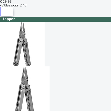
€ 29,95
-
8%
Bespaar
2,40
topper