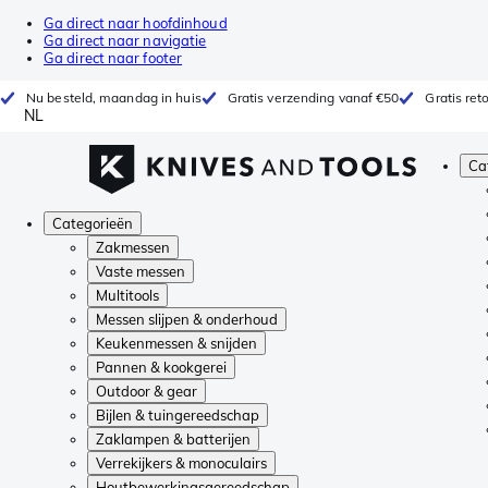
Ga direct naar hoofdinhoud
Ga direct naar navigatie
Ga direct naar footer
Nu besteld, maandag in huis
Gratis verzending vanaf €50
Gratis re
NL
Ca
Categorieën
Zakmessen
Vaste messen
Multitools
Messen slijpen & onderhoud
Keukenmessen & snijden
Pannen & kookgerei
Outdoor & gear
Bijlen & tuingereedschap
Zaklampen & batterijen
Verrekijkers & monoculairs
Houtbewerkingsgereedschap