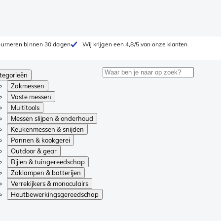
tourneren binnen 30 dagen
Wij krijgen een 4,8/5 van onze klanten
tegorieën
Zakmessen
Vaste messen
Multitools
Messen slijpen & onderhoud
Keukenmessen & snijden
Pannen & kookgerei
Outdoor & gear
Bijlen & tuingereedschap
Zaklampen & batterijen
Verrekijkers & monoculairs
Houtbewerkingsgereedschap