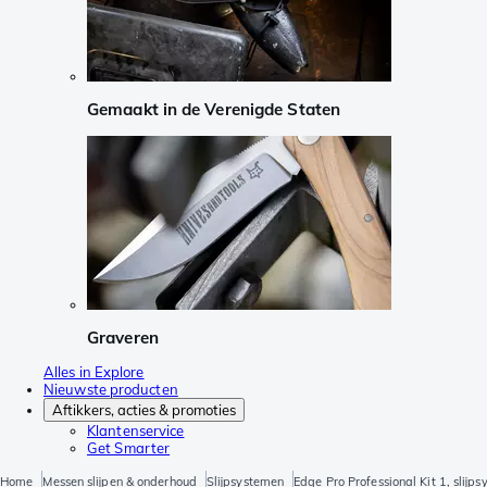
Gemaakt in de Verenigde Staten
Graveren
Alles in Explore
Nieuwste producten
Aftikkers, acties & promoties
Klantenservice
Get Smarter
Home
Messen slijpen & onderhoud
Slijpsystemen
Edge Pro Professional Kit 1, slijp