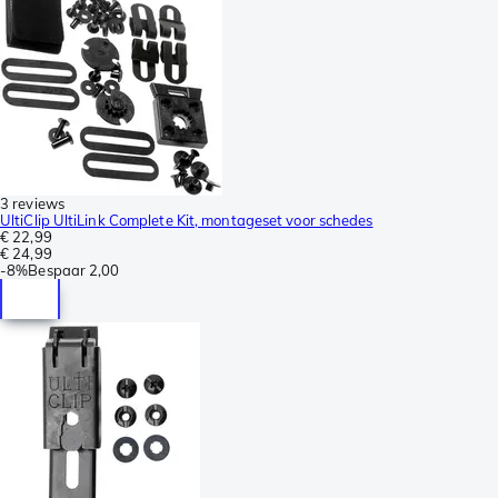
3 reviews
UltiClip UltiLink Complete Kit, montageset voor schedes
€ 22,99
€ 24,99
-
8%
Bespaar
2,00