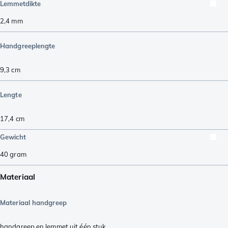
Lemmetdikte
2,4
mm
Handgreeplengte
9,3
cm
Lengte
17,4
cm
Gewicht
40
gram
Materiaal
Materiaal handgreep
handgreep en lemmet uit één stuk