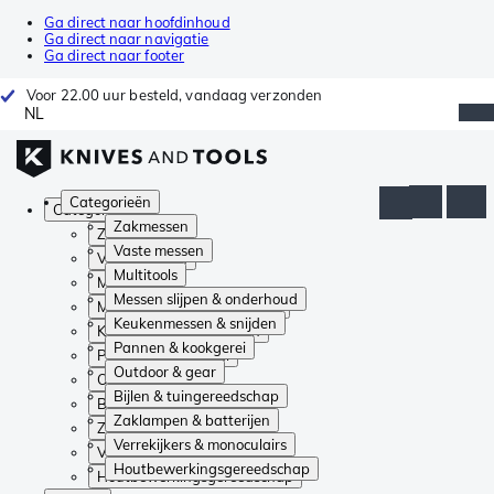
Ga direct naar hoofdinhoud
Ga direct naar navigatie
Ga direct naar footer
Voor 22.00 uur besteld, vandaag verzonden
NL
Categorieën
Categorieën
Zakmessen
Zakmessen
Vaste messen
Vaste messen
Multitools
Multitools
Messen slijpen & onderhoud
Messen slijpen & onderhoud
Keukenmessen & snijden
Keukenmessen & snijden
Pannen & kookgerei
Pannen & kookgerei
Outdoor & gear
Outdoor & gear
Bijlen & tuingereedschap
Bijlen & tuingereedschap
Zaklampen & batterijen
Zaklampen & batterijen
Verrekijkers & monoculairs
Verrekijkers & monoculairs
Houtbewerkingsgereedschap
Houtbewerkingsgereedschap