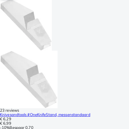
23 reviews
Knivesandtools #OneKnifeStand, messenstandaard
€ 6,29
€ 6,99
-
10%
Bespaar
0,70