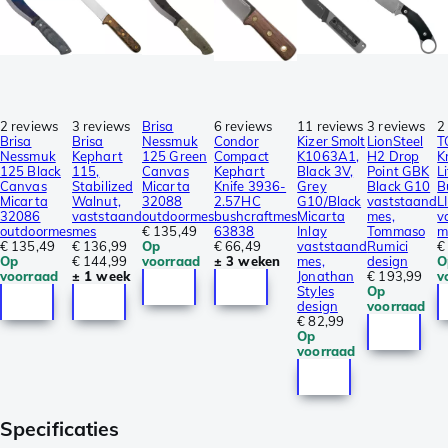
2 reviews
3 reviews
Brisa
6 reviews
11 reviews
3 reviews
2
Brisa
Brisa
Nessmuk
Condor
Kizer Smolt
LionSteel
T
Nessmuk
Kephart
125 Green
Compact
K1063A1,
H2 Drop
K
125 Black
115,
Canvas
Kephart
Black 3V,
Point GBK
Li
Canvas
Stabilized
Micarta
Knife 3936-
Grey
Black G10
B
Micarta
Walnut,
32088
2.57HC
G10/Black
vaststaand
L
32086
vaststaand
outdoormes
bushcraftmes
Micarta
mes,
v
outdoormes
mes
€ 135,49
63838
Inlay
Tommaso
m
€ 135,49
€ 136,99
Op
€ 66,49
vaststaand
Rumici
€
Op
€ 144,99
voorraad
± 3 weken
mes,
design
O
voorraad
± 1 week
Jonathan
€ 193,99
v
Styles
Op
design
voorraad
€ 82,99
Op
voorraad
Specificaties