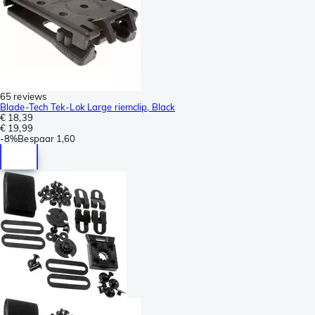
65 reviews
Blade-Tech Tek-Lok Large riemclip, Black
€ 18,39
€ 19,99
-
8%
Bespaar
1,60