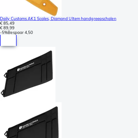
Daily Customs AK1 Scales, Diamond Ultem handgreepschalen
€ 85,49
€ 89,99
-
5%
Bespaar
4,50