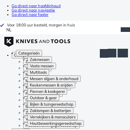
Ga direct naar hoofdinhoud
Ga direct naar navigatie
Ga direct naar footer
Voor 18:00 uur besteld, morgen in huis
NL
Categorieën
Categorieën
Zakmessen
Zakmessen
Vaste messen
Vaste messen
Multitools
Multitools
Messen slijpen & onderhoud
Messen slijpen & onderhoud
Keukenmessen & snijden
Keukenmessen & snijden
Pannen & kookgerei
Pannen & kookgerei
Outdoor & gear
Outdoor & gear
Bijlen & tuingereedschap
Bijlen & tuingereedschap
Zaklampen & batterijen
Zaklampen & batterijen
Verrekijkers & monoculairs
Verrekijkers & monoculairs
Houtbewerkingsgereedschap
Houtbewerkingsgereedschap