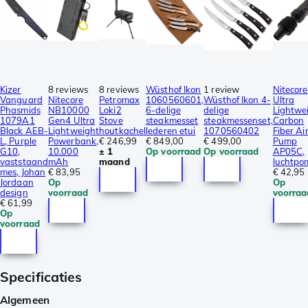
Kizer
8 reviews
8 reviews
Wüsthof Ikon
1 review
Nitecore
Vanguard
Nitecore
Petromax
1060560601,
Wüsthof Ikon 4-
Ultra
Phasmids
NB10000
Loki2
6-delige
delige
Lightwe
1079A1
Gen4 Ultra
Stove
steakmesset
steakmessenset,
Carbon
Black AEB-
Lightweight
houtkachel
lederen etui
1070560402
Fiber Ai
L, Purple
Powerbank,
€ 246,99
€ 849,00
€ 499,00
Pump
G10,
10.000
± 1
Op voorraad
Op voorraad
AP05C,
vaststaand
mAh
maand
luchtpo
mes, Johan
€ 83,95
€ 42,95
Jordaan
Op
Op
design
voorraad
voorraa
€ 61,99
Op
voorraad
Specificaties
Algemeen