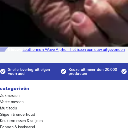
Nieuws
Leatherman Wave Alpha – het icoon opnieuw uitgevonden
Snelle levering uit eigen
Keuze uit meer dan 20.000
voorraad
producten
categorieën
Zakmessen
Vaste messen
Multitools
Slijpen & onderhoud
Keukenmessen & snijden
Pannen & kookgerei