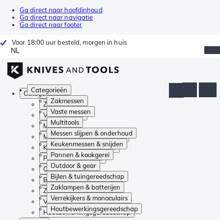
Ga direct naar hoofdinhoud
Ga direct naar navigatie
Ga direct naar footer
Voor 18:00 uur besteld, morgen in huis
NL
Categorieën
Categorieën
Zakmessen
Zakmessen
Vaste messen
Vaste messen
Multitools
Multitools
Messen slijpen & onderhoud
Messen slijpen & onderhoud
Keukenmessen & snijden
Keukenmessen & snijden
Pannen & kookgerei
Pannen & kookgerei
Outdoor & gear
Outdoor & gear
Bijlen & tuingereedschap
Bijlen & tuingereedschap
Zaklampen & batterijen
Zaklampen & batterijen
Verrekijkers & monoculairs
Verrekijkers & monoculairs
Houtbewerkingsgereedschap
Houtbewerkingsgereedschap