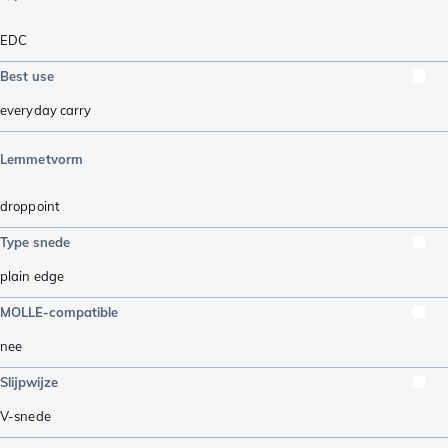
EDC
Best use
everyday carry
Lemmetvorm
droppoint
Type snede
plain edge
MOLLE-compatible
nee
Slijpwijze
V-snede