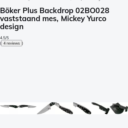
Böker Plus Backdrop 02BO028
vaststaand mes, Mickey Yurco
design
4.5/5
(
4 reviews
)