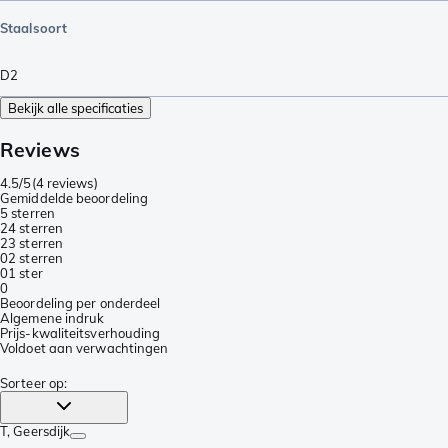
Staalsoort
D2
Bekijk alle specificaties
Reviews
4.5/5
(
4 reviews
)
Gemiddelde beoordeling
5 sterren
2
4 sterren
2
3 sterren
0
2 sterren
0
1 ster
0
Beoordeling per onderdeel
Algemene indruk
Prijs-kwaliteitsverhouding
Voldoet aan verwachtingen
Sorteer op
:
T
, Geersdijk