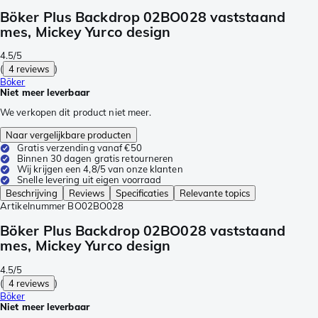
Böker Plus Backdrop 02BO028 vaststaand
mes, Mickey Yurco design
4.5/5
(
4 reviews
)
Böker
Niet meer leverbaar
We verkopen dit product niet meer.
Naar vergelijkbare producten
Gratis verzending vanaf €50
Binnen 30 dagen gratis retourneren
Wij krijgen een 4,8/5 van onze klanten
Snelle levering uit eigen voorraad
Beschrijving
Reviews
Specificaties
Relevante topics
Artikelnummer
BO02BO028
Böker Plus Backdrop 02BO028 vaststaand
mes, Mickey Yurco design
4.5/5
(
4 reviews
)
Böker
Niet meer leverbaar