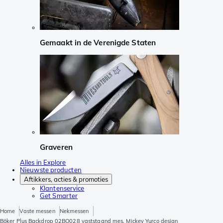
Gemaakt in de Verenigde Staten
Graveren
Alles in Explore
Nieuwste producten
Aftikkers, acties & promoties
Klantenservice
Get Smarter
Home
Vaste messen
Nekmessen
Böker Plus Backdrop 02BO028 vaststaand mes, Mickey Yurco design