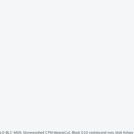
-LO-BLC-MGN, Stonewashed CPM MagnaCut, Black G10 vaststaand mes, Mak Kelsay