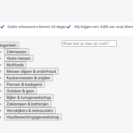
0
Gratis retourneren binnen 30 dagen
Wij krijgen een 4,8/5 van onze klan
tegorieën
Zakmessen
Vaste messen
Multitools
Messen slijpen & onderhoud
Keukenmessen & snijden
Pannen & kookgerei
Outdoor & gear
Bijlen & tuingereedschap
Zaklampen & batterijen
Verrekijkers & monoculairs
Houtbewerkingsgereedschap