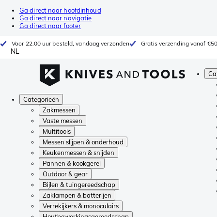
Ga direct naar hoofdinhoud
Ga direct naar navigatie
Ga direct naar footer
Voor 22.00 uur besteld, vandaag verzonden
Gratis verzending vanaf €5
NL
Ca
Categorieën
Zakmessen
Vaste messen
Multitools
Messen slijpen & onderhoud
Keukenmessen & snijden
Pannen & kookgerei
Outdoor & gear
Bijlen & tuingereedschap
Zaklampen & batterijen
Verrekijkers & monoculairs
Houtbewerkingsgereedschap