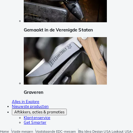
Gemaakt in de Verenigde Staten
Graveren
Alles in Explore
Nieuwste producten
Aftikkers, acties & promoties
Klantenservice
Get Smarter
Home
Vaste messen
Vaststaande EDC-messen
Big Idea Design USA Lookout USA