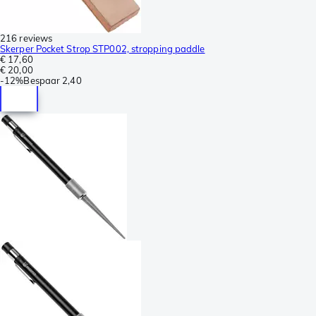
216 reviews
Skerper Pocket Strop STP002, stropping paddle
€ 17,60
€ 20,00
-
12%
Bespaar
2,40