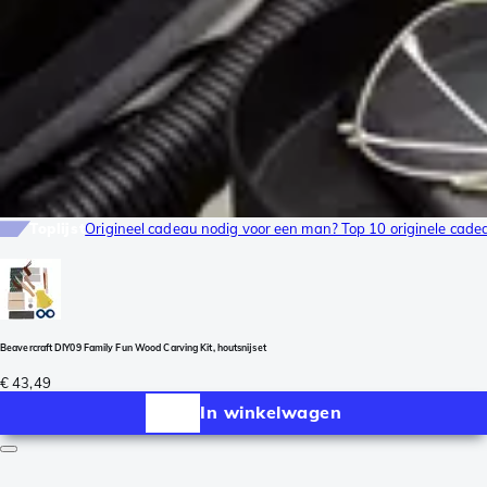
Toplijst
Origineel cadeau nodig voor een man? Top 10 originele cad
Beavercraft DIY09 Family Fun Wood Carving Kit, houtsnijset
€ 43,49
In winkelwagen