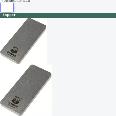
-
40%
Bespaar
3,20
topper