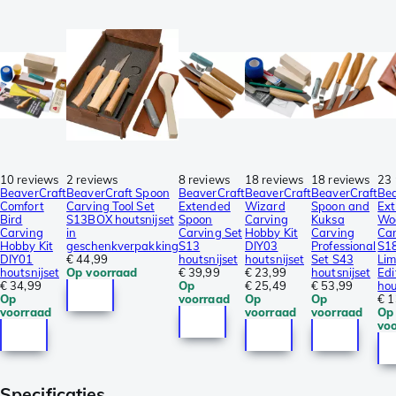
10 reviews
2 reviews
8 reviews
18 reviews
18 reviews
23 
BeaverCraft
BeaverCraft Spoon
BeaverCraft
BeaverCraft
BeaverCraft
Bea
Comfort
Carving Tool Set
Extended
Wizard
Spoon and
Ex
Bird
S13BOX houtsnijset
Spoon
Carving
Kuksa
Wo
Carving
in
Carving Set
Hobby Kit
Carving
Car
Hobby Kit
geschenkverpakking
S13
DIY03
Professional
S1
DIY01
€ 44,99
houtsnijset
houtsnijset
Set S43
Lim
houtsnijset
Op voorraad
€ 39,99
€ 23,99
houtsnijset
Edi
€ 34,99
Op
€ 25,49
€ 53,99
hou
Op
voorraad
Op
Op
€ 1
voorraad
voorraad
voorraad
Op
vo
Specificaties