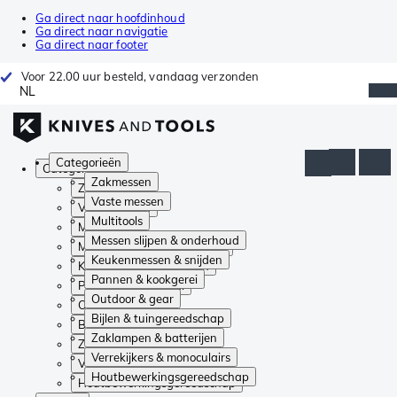
Ga direct naar hoofdinhoud
Ga direct naar navigatie
Ga direct naar footer
Voor 22.00 uur besteld, vandaag verzonden
NL
Categorieën
Categorieën
Zakmessen
Zakmessen
Vaste messen
Vaste messen
Multitools
Multitools
Messen slijpen & onderhoud
Messen slijpen & onderhoud
Keukenmessen & snijden
Keukenmessen & snijden
Pannen & kookgerei
Pannen & kookgerei
Outdoor & gear
Outdoor & gear
Bijlen & tuingereedschap
Bijlen & tuingereedschap
Zaklampen & batterijen
Zaklampen & batterijen
Verrekijkers & monoculairs
Verrekijkers & monoculairs
Houtbewerkingsgereedschap
Houtbewerkingsgereedschap