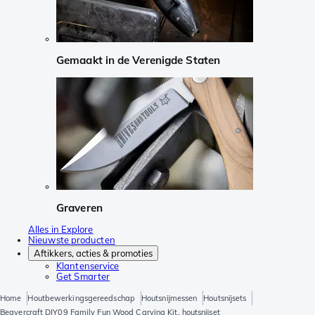
Gemaakt in de Verenigde Staten
Graveren
Alles in Explore
Nieuwste producten
Aftikkers, acties & promoties
Klantenservice
Get Smarter
Home
Houtbewerkingsgereedschap
Houtsnijmessen
Houtsnijsets
Beavercraft DIY09 Family Fun Wood Carving Kit, houtsnijset