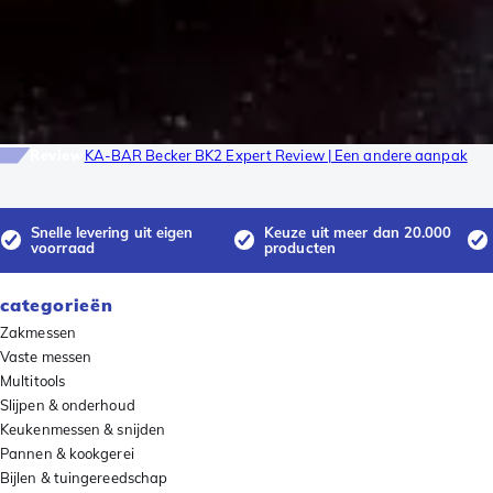
Review
KA-BAR Becker BK2 Expert Review | Een andere aanpak
Snelle levering uit eigen
Keuze uit meer dan 20.000
voorraad
producten
categorieën
Zakmessen
Vaste messen
Multitools
Slijpen & onderhoud
Keukenmessen & snijden
Pannen & kookgerei
Bijlen & tuingereedschap