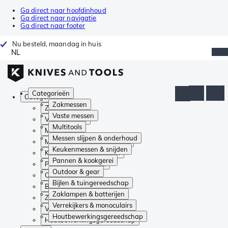
Ga direct naar hoofdinhoud
Ga direct naar navigatie
Ga direct naar footer
Nu besteld, maandag in huis
NL
Categorieën
Categorieën
Zakmessen
Zakmessen
Vaste messen
Vaste messen
Multitools
Multitools
Messen slijpen & onderhoud
Messen slijpen & onderhoud
Keukenmessen & snijden
Keukenmessen & snijden
Pannen & kookgerei
Pannen & kookgerei
Outdoor & gear
Outdoor & gear
Bijlen & tuingereedschap
Bijlen & tuingereedschap
Zaklampen & batterijen
Zaklampen & batterijen
Verrekijkers & monoculairs
Verrekijkers & monoculairs
Houtbewerkingsgereedschap
Houtbewerkingsgereedschap