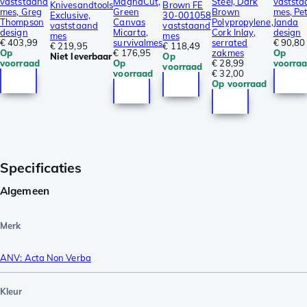
vaststaand
MagnaCut,
Steel, Dark
vaststa
Knivesandtools
Brown FE
mes, Greg
Green
Brown
mes, Pe
Exclusive,
30-001058
Thompson
Canvas
Polypropylene,
Janda
vaststaand
vaststaand
design
Micarta,
Cork Inlay,
design
mes
mes
€ 403,99
survivalmes
serrated
€ 90,80
€ 219,95
€ 118,49
Op
€ 176,95
zakmes
Op
Niet leverbaar
Op
voorraad
Op
€ 28,99
voorra
voorraad
voorraad
€ 32,00
Op voorraad
Specificaties
Algemeen
Merk
ANV: Acta Non Verba
Kleur