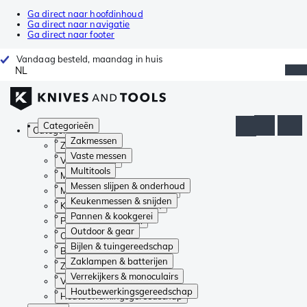
Ga direct naar hoofdinhoud
Ga direct naar navigatie
Ga direct naar footer
Vandaag besteld, maandag in huis
NL
Categorieën
Categorieën
Zakmessen
Zakmessen
Vaste messen
Vaste messen
Multitools
Multitools
Messen slijpen & onderhoud
Messen slijpen & onderhoud
Keukenmessen & snijden
Keukenmessen & snijden
Pannen & kookgerei
Pannen & kookgerei
Outdoor & gear
Outdoor & gear
Bijlen & tuingereedschap
Bijlen & tuingereedschap
Zaklampen & batterijen
Zaklampen & batterijen
Verrekijkers & monoculairs
Verrekijkers & monoculairs
Houtbewerkingsgereedschap
Houtbewerkingsgereedschap