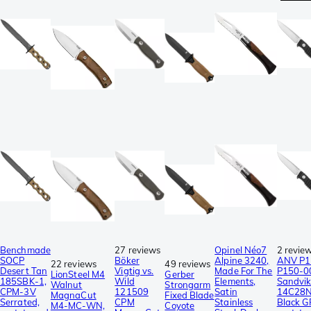
Benchmade
27 reviews
Opinel Néo7
2 revie
SOCP
Böker
Alpine 3240,
ANV P1
22 reviews
49 reviews
Desert Tan
Vigtig vs.
Made For The
P150-0
LionSteel M4
Gerber
185SBK-1,
Wild
Elements,
Sandvi
Walnut
Strongarm
CPM-3V
121509
Satin
14C28N
MagnaCut
Fixed Blade
Serrated,
CPM
Stainless
Black G
M4-MC-WN,
Coyote