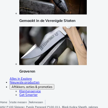
Gemaakt in de Verenigde Staten
Graveren
Alles in Explore
Nieuwste producten
Aftikkers, acties & promoties
Klantenservice
Get Smarter
Home
Vaste messen
Nekmessen
ANV P100 Sleipner, Purple Paracord P100-011, Black Kydex Sheath, nekmes