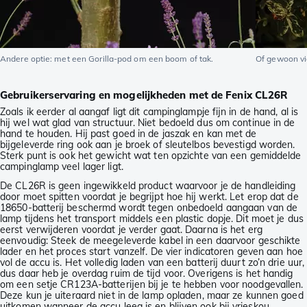
Andere optie: met een Gorilla-pod om een boom of tak.
Of gewoon vi
Gebruikerservaring en mogelijkheden met de Fenix CL26R
Zoals ik eerder al aangaf ligt dit campinglampje fijn in de hand, al is
hij wel wat glad van structuur. Niet bedoeld dus om continue in de
hand te houden. Hij past goed in de jaszak en kan met de
bijgeleverde ring ook aan je broek of sleutelbos bevestigd worden.
Sterk punt is ook het gewicht wat ten opzichte van een gemiddelde
campinglamp veel lager ligt.
De CL26R is geen ingewikkeld product waarvoor je de handleiding
door moet spitten voordat je begrijpt hoe hij werkt. Let erop dat de
18650-batterij beschermd wordt tegen onbedoeld aangaan van de
lamp tijdens het transport middels een plastic dopje. Dit moet je dus
eerst verwijderen voordat je verder gaat. Daarna is het erg
eenvoudig: Steek de meegeleverde kabel in een daarvoor geschikte
lader en het proces start vanzelf. De vier indicatoren geven aan hoe
vol de accu is. Het volledig laden van een batterij duurt zo’n drie uur,
dus daar heb je overdag ruim de tijd voor. Overigens is het handig
om een setje CR123A-batterijen bij je te hebben voor noodgevallen.
Deze kun je uiteraard niet in de lamp opladen, maar ze kunnen goed
uitkomen wanneer de accu leeg is en blijven ook bij vrieskou