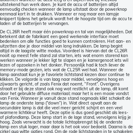
uitstekend hun werk doen. Je kunt de accu of batterijen altijd
eenvoudig checken wanneer de lamp uitstaat door de powerknop
eenmaal kort in te drukken. Wanneer er nog maar een lampje
knippert tijdens het gebruik wordt het de hoogste tijd om de accu te
laden of de batterijen te vervangen.
De CL26R heeft maar één powerknop en tal van mogelijkheden. Dat
betekent dat de fabrikant een goed werkende interface moet
bedenken om alle functies goed te kunnen controleren. Het aan- en
uitzetten doe je door middel van lang indrukken. De lamp begint
altijd in de laagste witte modus. Voordeel is hiervan dat de CL26R
nooit op meest felle stand zal starten, iets wat enorm storend kan
werken wanneer je lekker ligt te slapen en je kamergenoot iets wil
lezen of opzoeken in het donker. Persoonlijk had ik toch liever de
memory-mode gezien, iets wat de CL25R wel had. Wanneer de
lamp aanstaat kun je je favoriete lichtstand kiezen door continue te
klikken. De volgorde is van laag naar middel, vervolgens hoog en
zijwaarts gericht, of zoals Fenix dat noemt, “Front”. Overigens
straalt er bij deze stand ook nog wat restlicht uit de lamp, dit komt
door het gebruikte diffuse materiaal; maar het is een mooie vondst
van Fenix. Wanneer je vanuit deze stand nogmaals klikt schakelt de
lamp de onderste lamp (“down”) in. Wat direct opvalt aan de
secundaire lamp is dat die veel meer gericht schijnt en een veel
warmere lichtkleur heeft. Deze optie is dus goed geschikt als lees-
of plafondlamp. Deze lamp start in de lage stand, vervolgens krijg je
hoog. Zoals verwacht is de totale lichtopbrengst bij de onderste
lamp een stuk lager, maar daar is het ook voor bedoeld. Daarna is de
cirkel qua witte opties rond. Om de rode lichtstanden in te schakelen