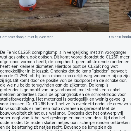
Compact doosje met kijkvenster.
Op een laadu
De Fenix CL26R campinglamp is in vergelijking met z’n voorganger
wat geslonken, ook optisch. Dit komt vooral doordat de CL26R meer
afgeronde vormen heeft; de lamp heeft geen uitstekende randen en
heeft een kleinere diameter. Hierdoor past de CL26R nog wat
gemakkelijker in je jaszak. Ondanks dat de lamp “gladder” aanvoelt
dan de CL25R rolt hij toch minder makkelijk weg wanneer hij op zijn
zij ligt. Dit komt door de positie van de laadpoort en de schakelaar,
die we nu beide terugvinden aan de zijkanten. De lamp is
grotendeels gemaakt van polycarbonaat, met slechts een enkel
metalen onderdeel, zoals de ophanghaak en de schroefdraad voor
statiefbevestiging. Het materiaal is oerdegelijk en weinig gevoelig
voor krassen. De CL26R heeft het zelfs overleefd nadat de crew van
knivesandtools er met een auto overheen is gereden! Met de
bouwkwaliteit zit het dus wel snor. Ondanks dat het ontwerp vrij
sober oogt vind ik het wel geslaagd en meer van deze tijd dan het
oude model. De naden sluiten netjes aan, scherpe randen ontbreken
en de belettering zit netjes recht. Bovenop de lamp zien de