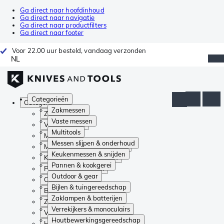
Ga direct naar hoofdinhoud
Ga direct naar navigatie
Ga direct naar productfilters
Ga direct naar footer
Voor 22.00 uur besteld, vandaag verzonden
NL
Categorieën
Categorieën
Zakmessen
Zakmessen
Vaste messen
Vaste messen
Multitools
Multitools
Messen slijpen & onderhoud
Messen slijpen & onderhoud
Keukenmessen & snijden
Keukenmessen & snijden
Pannen & kookgerei
Pannen & kookgerei
Outdoor & gear
Outdoor & gear
Bijlen & tuingereedschap
Bijlen & tuingereedschap
Zaklampen & batterijen
Zaklampen & batterijen
Verrekijkers & monoculairs
Verrekijkers & monoculairs
Houtbewerkingsgereedschap
Houtbewerkingsgereedschap