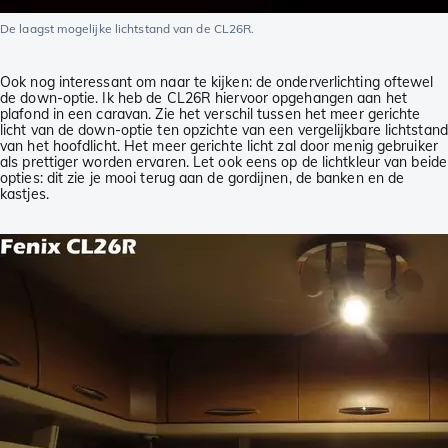
De laagst mogelijke lichtstand van de CL26R.
Ook nog interessant om naar te kijken: de onderverlichting oftewel
de down-optie. Ik heb de CL26R hiervoor opgehangen aan het
plafond in een caravan. Zie het verschil tussen het meer gerichte
licht van de down-optie ten opzichte van een vergelijkbare lichtstand
van het hoofdlicht. Het meer gerichte licht zal door menig gebruiker
als prettiger worden ervaren. Let ook eens op de lichtkleur van beide
opties: dit zie je mooi terug aan de gordijnen, de banken en de
kastjes.