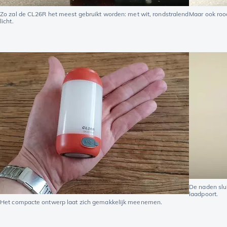
Zo zal de CL26R het meest gebruikt worden: met wit, rondstralend
Maar ook rood
licht.
De naden slu
laadpoort.
Het compacte ontwerp laat zich gemakkelijk meenemen.