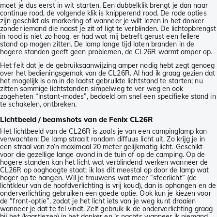
moet je dus eerst in wit starten. Een dubbelklik brengt je dan naar
continue rood, de volgende klik is knipperend rood. De rode opties
zijn geschikt als markering of wanneer je wilt lezen in het donker
zonder iemand die naast je zit of ligt te verblinden. De lichtopbrengst
in rood is niet zo hoog, er had wat mij betreft gerust een fellere
stand op mogen zitten. De lamp lange tijd laten branden in de
hogere standen geeft geen problemen, de CL26R warmt amper op.
Het feit dat je de gebruiksaanwijzing amper nodig hebt zegt genoeg
over het bedieningsgemak van de CL26R. Al had ik graag gezien dat
het mogelijk is om in de laatst gebruikte lichtstand te starten; nu
zitten sommige lichtstanden simpelweg te ver weg en ook
zogeheten “instant-modes”, bedoeld om snel een specifieke stand in
te schakelen, ontbreken.
Lichtbeeld / beamshots van de Fenix CL26R
Het lichtbeeld van de CL26R is zoals je van een campinglamp kan
verwachten: De lamp straalt rondom diffuus licht uit. Zo krijg je in
een straal van zo’n maximaal 20 meter gelijkmatig licht. Geschikt
voor die gezellige lange avond in de tuin of op de camping. Op de
hogere standen kan het licht wat verblindend werken wanneer de
CL26R op ooghoogte staat; ik los dit meestal op door de lamp wat
hoger op te hangen. Wil je trouwens wat meer “sfeerlicht” (de
lichtkleur van de hoofdverlichting is vrij koud), dan is ophangen en de
onderverlichting gebruiken een goede optie. Ook kun je kiezen voor
de “front-optie”, zodat je het licht iets van je weg kunt draaien
wanneer je dat te fel vindt. Zelf gebruik ik de onderverlichting graag
bij het (kaartlezen) in het donker en ‘s nachts wanneer ik niemand