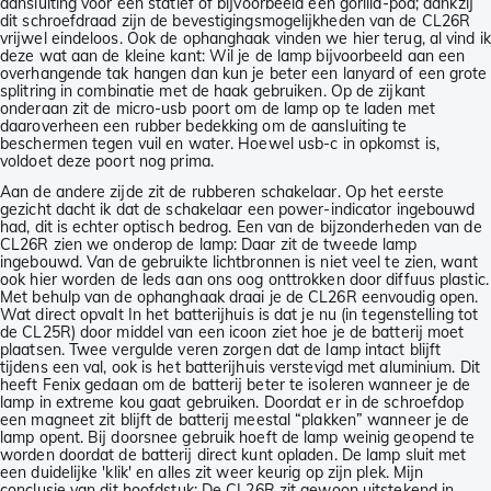
aansluiting voor een statief of bijvoorbeeld een gorilla-pod; dankzij
dit schroefdraad zijn de bevestigingsmogelijkheden van de CL26R
vrijwel eindeloos. Ook de ophanghaak vinden we hier terug, al vind ik
deze wat aan de kleine kant: Wil je de lamp bijvoorbeeld aan een
overhangende tak hangen dan kun je beter een lanyard of een grote
splitring in combinatie met de haak gebruiken. Op de zijkant
onderaan zit de micro-usb poort om de lamp op te laden met
daaroverheen een rubber bedekking om de aansluiting te
beschermen tegen vuil en water. Hoewel usb-c in opkomst is,
voldoet deze poort nog prima.
Aan de andere zijde zit de rubberen schakelaar. Op het eerste
gezicht dacht ik dat de schakelaar een power-indicator ingebouwd
had, dit is echter optisch bedrog. Een van de bijzonderheden van de
CL26R zien we onderop de lamp: Daar zit de tweede lamp
ingebouwd. Van de gebruikte lichtbronnen is niet veel te zien, want
ook hier worden de leds aan ons oog onttrokken door diffuus plastic.
Met behulp van de ophanghaak draai je de CL26R eenvoudig open.
Wat direct opvalt In het batterijhuis is dat je nu (in tegenstelling tot
de CL25R) door middel van een icoon ziet hoe je de batterij moet
plaatsen. Twee vergulde veren zorgen dat de lamp intact blijft
tijdens een val, ook is het batterijhuis verstevigd met aluminium. Dit
heeft Fenix gedaan om de batterij beter te isoleren wanneer je de
lamp in extreme kou gaat gebruiken. Doordat er in de schroefdop
een magneet zit blijft de batterij meestal “plakken” wanneer je de
lamp opent. Bij doorsnee gebruik hoeft de lamp weinig geopend te
worden doordat de batterij direct kunt opladen. De lamp sluit met
een duidelijke 'klik' en alles zit weer keurig op zijn plek. Mijn
conclusie van dit hoofdstuk: De CL26R zit gewoon uitstekend in