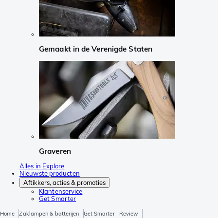
Gemaakt in de Verenigde Staten
Graveren
Alles in Explore
Nieuwste producten
Aftikkers, acties & promoties
Klantenservice
Get Smarter
Home
Zaklampen & batterijen
Get Smarter
Review