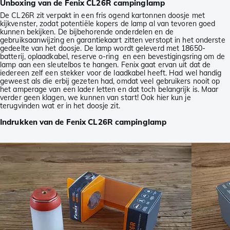
Unboxing van de Fenix CL26R campinglamp
De CL26R zit verpakt in een fris ogend kartonnen doosje met
kijkvenster, zodat potentiële kopers de lamp al van tevoren goed
kunnen bekijken. De bijbehorende onderdelen en de
gebruiksaanwijzing en garantiekaart zitten verstopt in het onderste
gedeelte van het doosje. De lamp wordt geleverd met 18650-
batterij, oplaadkabel, reserve o-ring en een bevestigingsring om de
lamp aan een sleutelbos te hangen. Fenix gaat ervan uit dat de
iedereen zelf een stekker voor de laadkabel heeft. Had wel handig
geweest als die erbij gezeten had, omdat veel gebruikers nooit op
het amperage van een lader letten en dat toch belangrijk is. Maar
verder geen klagen, we kunnen van start! Ook hier kun je
terugvinden wat er in het doosje zit.
Indrukken van de Fenix CL26R campinglamp